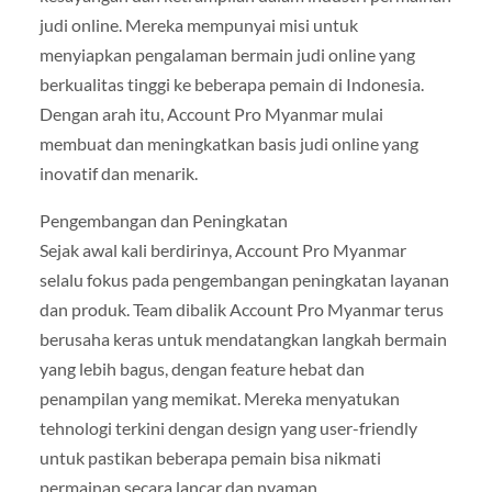
judi online. Mereka mempunyai misi untuk
menyiapkan pengalaman bermain judi online yang
berkualitas tinggi ke beberapa pemain di Indonesia.
Dengan arah itu, Account Pro Myanmar mulai
membuat dan meningkatkan basis judi online yang
inovatif dan menarik.
Pengembangan dan Peningkatan
Sejak awal kali berdirinya, Account Pro Myanmar
selalu fokus pada pengembangan peningkatan layanan
dan produk. Team dibalik Account Pro Myanmar terus
berusaha keras untuk mendatangkan langkah bermain
yang lebih bagus, dengan feature hebat dan
penampilan yang memikat. Mereka menyatukan
tehnologi terkini dengan design yang user-friendly
untuk pastikan beberapa pemain bisa nikmati
permainan secara lancar dan nyaman.