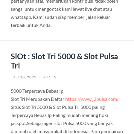
pertanyaan atau memerlukan kontribusi, tidak boleh
sangsi untuk mengontak kami lewat live chat atau
whatsapp. Kami sudah siap memberi jalan keluar
terbaik untuk Anda.
SlOt : Slot Tri 5000 & Slot Pulsa
Tri
JULI 10, 2023
/
STICKY
5000 Terpercaya Bebas Ip
Slot Tri Merupakan Daftar
https://www.j2pulsa.com/
Situs Slot Tri 5000 & Slot Pulsa Tri 5000 paling
Terpercaya Bebas Ip Paling mudah menang hoki
jackpot.Sebagai agen slot Pulsa 5000 yang banyak
diminati oleh masyarakat di Indonesia. Para permainan