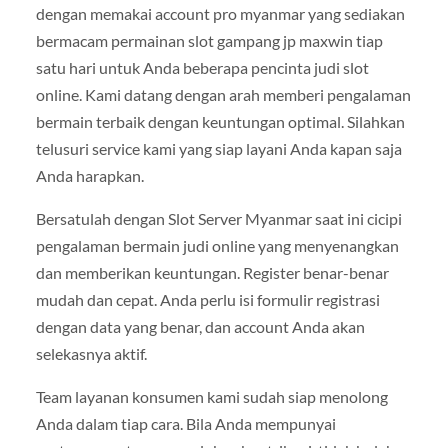
dengan memakai account pro myanmar yang sediakan
bermacam permainan slot gampang jp maxwin tiap
satu hari untuk Anda beberapa pencinta judi slot
online. Kami datang dengan arah memberi pengalaman
bermain terbaik dengan keuntungan optimal. Silahkan
telusuri service kami yang siap layani Anda kapan saja
Anda harapkan.
Bersatulah dengan Slot Server Myanmar saat ini cicipi
pengalaman bermain judi online yang menyenangkan
dan memberikan keuntungan. Register benar-benar
mudah dan cepat. Anda perlu isi formulir registrasi
dengan data yang benar, dan account Anda akan
selekasnya aktif.
Team layanan konsumen kami sudah siap menolong
Anda dalam tiap cara. Bila Anda mempunyai