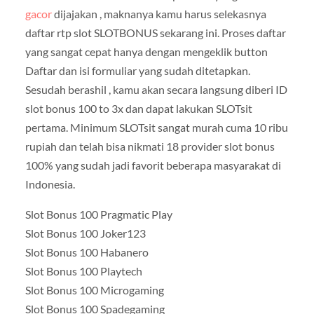
gacor
dijajakan , maknanya kamu harus selekasnya
daftar rtp slot SLOTBONUS sekarang ini. Proses daftar
yang sangat cepat hanya dengan mengeklik button
Daftar dan isi formuliar yang sudah ditetapkan.
Sesudah berashil , kamu akan secara langsung diberi ID
slot bonus 100 to 3x dan dapat lakukan SLOTsit
pertama. Minimum SLOTsit sangat murah cuma 10 ribu
rupiah dan telah bisa nikmati 18 provider slot bonus
100% yang sudah jadi favorit beberapa masyarakat di
Indonesia.
Slot Bonus 100 Pragmatic Play
Slot Bonus 100 Joker123
Slot Bonus 100 Habanero
Slot Bonus 100 Playtech
Slot Bonus 100 Microgaming
Slot Bonus 100 Spadegaming