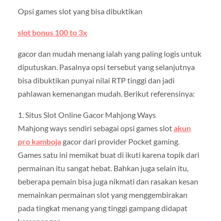
Opsi games slot yang bisa dibuktikan
slot bonus 100 to 3x
gacor dan mudah menang ialah yang paling logis untuk
diputuskan. Pasalnya opsi tersebut yang selanjutnya
bisa dibuktikan punyai nilai RTP tinggi dan jadi
pahlawan kemenangan mudah. Berikut referensinya:
1. Situs Slot Online Gacor Mahjong Ways
Mahjong ways sendiri sebagai opsi games slot
akun
pro kamboja
gacor dari provider Pocket gaming.
Games satu ini memikat buat di ikuti karena topik dari
permainan itu sangat hebat. Bahkan juga selain itu,
beberapa pemain bisa juga nikmati dan rasakan kesan
memainkan permainan slot yang menggembirakan
pada tingkat menang yang tinggi gampang didapat