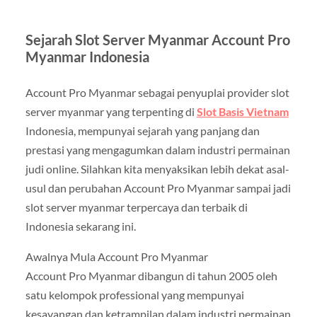
Sejarah Slot Server Myanmar Account Pro
Myanmar Indonesia
Account Pro Myanmar sebagai penyuplai provider slot
server myanmar yang terpenting di
Slot Basis Vietnam
Indonesia, mempunyai sejarah yang panjang dan
prestasi yang mengagumkan dalam industri permainan
judi online. Silahkan kita menyaksikan lebih dekat asal-
usul dan perubahan Account Pro Myanmar sampai jadi
slot server myanmar terpercaya dan terbaik di
Indonesia sekarang ini.
Awalnya Mula Account Pro Myanmar
Account Pro Myanmar dibangun di tahun 2005 oleh
satu kelompok professional yang mempunyai
kesayangan dan ketrampilan dalam industri permainan