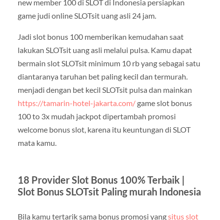
new member 100 di SLOT di Indonesia persiapkan
game judi online SLOTsit uang asli 24 jam.
Jadi slot bonus 100 memberikan kemudahan saat
lakukan SLOTsit uang asli melalui pulsa. Kamu dapat
bermain slot SLOTsit minimum 10 rb yang sebagai satu
diantaranya taruhan bet paling kecil dan termurah.
menjadi dengan bet kecil SLOTsit pulsa dan mainkan
https://tamarin-hotel-jakarta.com/
game slot bonus
100 to 3x mudah jackpot dipertambah promosi
welcome bonus slot, karena itu keuntungan di SLOT
mata kamu.
18 Provider Slot Bonus 100% Terbaik |
Slot Bonus SLOTsit Paling murah Indonesia
Bila kamu tertarik sama bonus promosi yang
situs slot