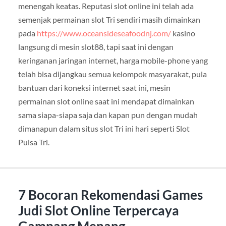
menengah keatas. Reputasi slot online ini telah ada
semenjak permainan slot Tri sendiri masih dimainkan
pada
https://www.oceansideseafoodnj.com/
kasino
langsung di mesin slot88, tapi saat ini dengan
keringanan jaringan internet, harga mobile-phone yang
telah bisa dijangkau semua kelompok masyarakat, pula
bantuan dari koneksi internet saat ini, mesin
permainan slot online saat ini mendapat dimainkan
sama siapa-siapa saja dan kapan pun dengan mudah
dimanapun dalam situs slot Tri ini hari seperti Slot
Pulsa Tri.
7 Bocoran Rekomendasi Games
Judi Slot Online Terpercaya
Gampang Menang