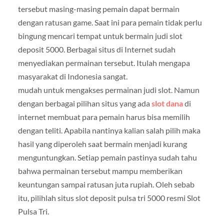
tersebut masing-masing pemain dapat bermain
dengan ratusan game. Saat ini para pemain tidak perlu
bingung mencari tempat untuk bermain judi slot
deposit 5000. Berbagai situs di Internet sudah
menyediakan permainan tersebut. Itulah mengapa
masyarakat di Indonesia sangat.
mudah untuk mengakses permainan judi slot. Namun
dengan berbagai pilihan situs yang ada
slot dana
di
internet membuat para pemain harus bisa memilih
dengan teliti. Apabila nantinya kalian salah pilih maka
hasil yang diperoleh saat bermain menjadi kurang
menguntungkan. Setiap pemain pastinya sudah tahu
bahwa permainan tersebut mampu memberikan
keuntungan sampai ratusan juta rupiah. Oleh sebab
itu, pilihlah situs slot deposit pulsa tri 5000 resmi Slot
Pulsa Tri.