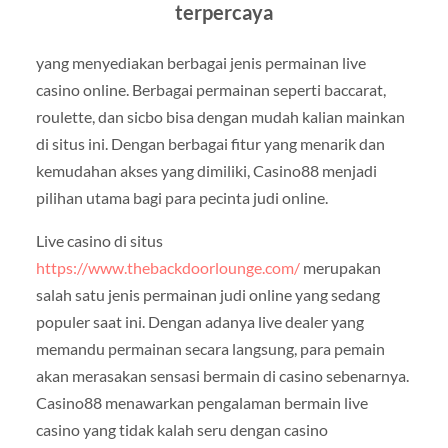
terpercaya
yang menyediakan berbagai jenis permainan live
casino online. Berbagai permainan seperti baccarat,
roulette, dan sicbo bisa dengan mudah kalian mainkan
di situs ini. Dengan berbagai fitur yang menarik dan
kemudahan akses yang dimiliki, Casino88 menjadi
pilihan utama bagi para pecinta judi online.
Live casino di situs
https://www.thebackdoorlounge.com/
merupakan
salah satu jenis permainan judi online yang sedang
populer saat ini. Dengan adanya live dealer yang
memandu permainan secara langsung, para pemain
akan merasakan sensasi bermain di casino sebenarnya.
Casino88 menawarkan pengalaman bermain live
casino yang tidak kalah seru dengan casino