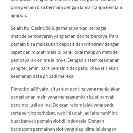
para pemain bisa bermain dengan lancar tanpa kendala
apapun.
Selain itu, Casino88 juga menawarkan berbagai
metode pembayaran yang aman dan terpercaya. Para
pemain bisa melakukan deposit dan withdraw dengan
cepat dan mudah melalui bank lokal maupun metode
pembayaran online lainnya. Dengan sistem keamanan
yang terjamin, para pemain tidak perlu khawatir akan
keamanan data pribadi mereka.
Planetbola88 yaitu situs slot penting yang menjajakan
pengalaman main yang mengagumkan buat banyak
pencinta judi online. Dengan rekam jejak yang padu
serta service terhebat, web ini udah jadi alternatif inti
buat banyak pemain slot di Indonesia. Dengan
bermacam permainan slot yang siap, dimulai dengan