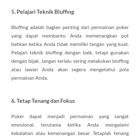
5. Pelajari Teknik Bluffing
Bluffing adalah bagian penting dari permainan poker
yang dapat membantu Anda memenangkan pot
bahkan ketika Anda tidak memiliki tangan yang kuat.
Pelajari teknik bluffing dengan baik, tetapi gunakan
dengan bijak. Jangan terlalu sering melakukan bluffing
atau lawan Anda akan segera mengetahui pola
permainan Anda.
6. Tetap Tenang dan Fokus
Poker dapat menjadi permainan yang sangat
emosional, terutama ketika Anda mengalami
kekalahan atau kemenangan besar. Tetaplah tenang