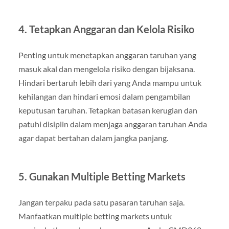
4. Tetapkan Anggaran dan Kelola Risiko
Penting untuk menetapkan anggaran taruhan yang
masuk akal dan mengelola risiko dengan bijaksana.
Hindari bertaruh lebih dari yang Anda mampu untuk
kehilangan dan hindari emosi dalam pengambilan
keputusan taruhan. Tetapkan batasan kerugian dan
patuhi disiplin dalam menjaga anggaran taruhan Anda
agar dapat bertahan dalam jangka panjang.
5. Gunakan Multiple Betting Markets
Jangan terpaku pada satu pasaran taruhan saja.
Manfaatkan multiple betting markets untuk