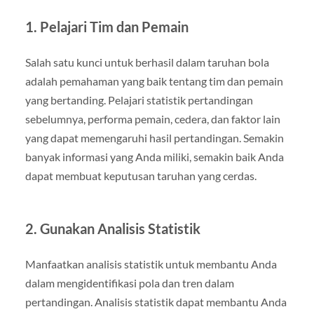
1. Pelajari Tim dan Pemain
Salah satu kunci untuk berhasil dalam taruhan bola
adalah pemahaman yang baik tentang tim dan pemain
yang bertanding. Pelajari statistik pertandingan
sebelumnya, performa pemain, cedera, dan faktor lain
yang dapat memengaruhi hasil pertandingan. Semakin
banyak informasi yang Anda miliki, semakin baik Anda
dapat membuat keputusan taruhan yang cerdas.
2. Gunakan Analisis Statistik
Manfaatkan analisis statistik untuk membantu Anda
dalam mengidentifikasi pola dan tren dalam
pertandingan. Analisis statistik dapat membantu Anda