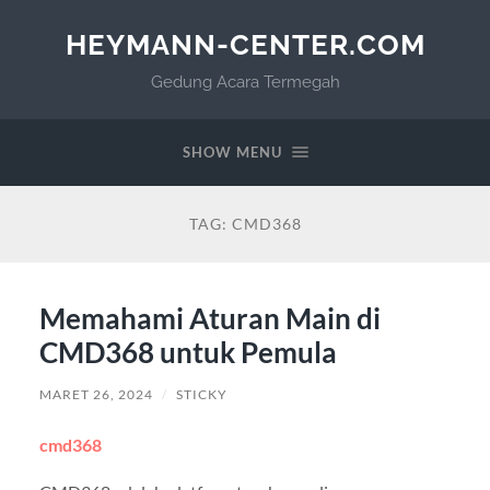
HEYMANN-CENTER.COM
Gedung Acara Termegah
SHOW MENU
TAG:
CMD368
Memahami Aturan Main di
CMD368 untuk Pemula
MARET 26, 2024
/
STICKY
cmd368