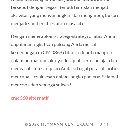
tersebut dengan tegas. Berjudi haruslah menjadi
aktivitas yang menyenangkan dan menghibur, bukan
menjadi sumber stres atau masalah.
Dengan menerapkan strategi-strategi di atas, Anda
dapat meningkatkan peluang Anda meraih
kemenangan di CMD368 dalam judi bola maupun
dalam permainan lainnya. Tetaplah terus belajar dan
mengasah keterampilan Anda sebagai petaruh untuk
mencapai kesuksesan dalam jangka panjang. Selamat
mencoba dan semoga sukses!
cmd368 alternatif
© 2026
HEYMANN-CENTER.COM
—
UP ↑