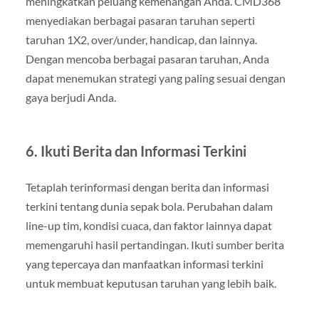
meningkatkan peluang kemenangan Anda. CMD368
menyediakan berbagai pasaran taruhan seperti
taruhan 1X2, over/under, handicap, dan lainnya.
Dengan mencoba berbagai pasaran taruhan, Anda
dapat menemukan strategi yang paling sesuai dengan
gaya berjudi Anda.
6. Ikuti Berita dan Informasi Terkini
Tetaplah terinformasi dengan berita dan informasi
terkini tentang dunia sepak bola. Perubahan dalam
line-up tim, kondisi cuaca, dan faktor lainnya dapat
memengaruhi hasil pertandingan. Ikuti sumber berita
yang tepercaya dan manfaatkan informasi terkini
untuk membuat keputusan taruhan yang lebih baik.