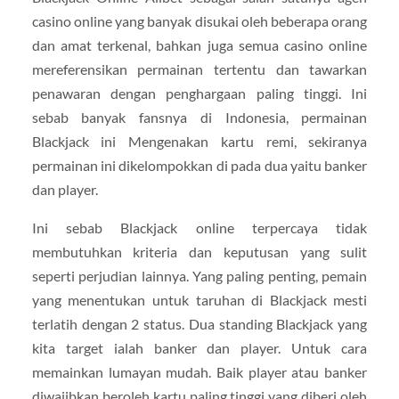
casino online yang banyak disukai oleh beberapa orang
dan amat terkenal, bahkan juga semua casino online
mereferensikan permainan tertentu dan tawarkan
penawaran dengan penghargaan paling tinggi. Ini
sebab banyak fansnya di Indonesia, permainan
Blackjack ini Mengenakan kartu remi, sekiranya
permainan ini dikelompokkan di pada dua yaitu banker
dan player.
Ini sebab Blackjack online terpercaya tidak
membutuhkan kriteria dan keputusan yang sulit
seperti perjudian lainnya. Yang paling penting, pemain
yang menentukan untuk taruhan di Blackjack mesti
terlatih dengan 2 status. Dua standing Blackjack yang
kita target ialah banker dan player. Untuk cara
memainkan lumayan mudah. Baik player atau banker
diwajibkan beroleh kartu paling tinggi yang diberi oleh