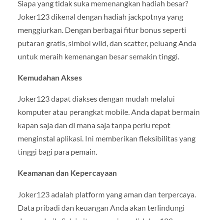
Siapa yang tidak suka memenangkan hadiah besar?
Joker123 dikenal dengan hadiah jackpotnya yang
menggiurkan. Dengan berbagai fitur bonus seperti
putaran gratis, simbol wild, dan scatter, peluang Anda
untuk meraih kemenangan besar semakin tinggi.
Kemudahan Akses
Joker123 dapat diakses dengan mudah melalui
komputer atau perangkat mobile. Anda dapat bermain
kapan saja dan di mana saja tanpa perlu repot
menginstal aplikasi. Ini memberikan fleksibilitas yang
tinggi bagi para pemain.
Keamanan dan Kepercayaan
Joker123 adalah platform yang aman dan terpercaya.
Data pribadi dan keuangan Anda akan terlindungi