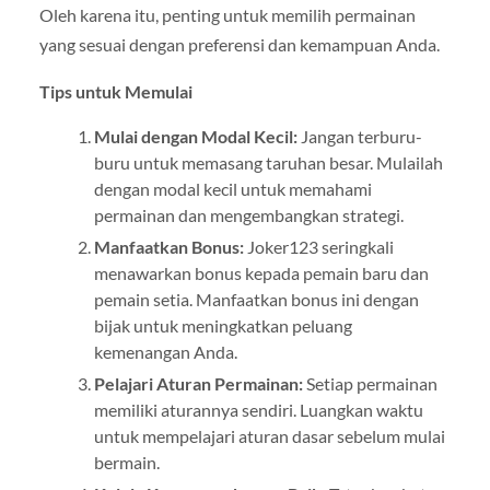
Oleh karena itu, penting untuk memilih permainan
yang sesuai dengan preferensi dan kemampuan Anda.
Tips untuk Memulai
Mulai dengan Modal Kecil:
Jangan terburu-
buru untuk memasang taruhan besar. Mulailah
dengan modal kecil untuk memahami
permainan dan mengembangkan strategi.
Manfaatkan Bonus:
Joker123 seringkali
menawarkan bonus kepada pemain baru dan
pemain setia. Manfaatkan bonus ini dengan
bijak untuk meningkatkan peluang
kemenangan Anda.
Pelajari Aturan Permainan:
Setiap permainan
memiliki aturannya sendiri. Luangkan waktu
untuk mempelajari aturan dasar sebelum mulai
bermain.