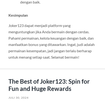
dengan baik.
Kesimpulan
Joker123 dapat menjadi platform yang
menguntungkan jika Anda bermain dengan cerdas.
Pahami permainan, kelola keuangan dengan baik, dan
manfaatkan bonus yang ditawarkan. Ingat, judi adalah
permainan kesempatan, jadi jangan terlalu berharap
untuk menang setiap saat. Selamat bermain!
The Best of Joker123: Spin for
Fun and Huge Rewards
JULI 30, 2024