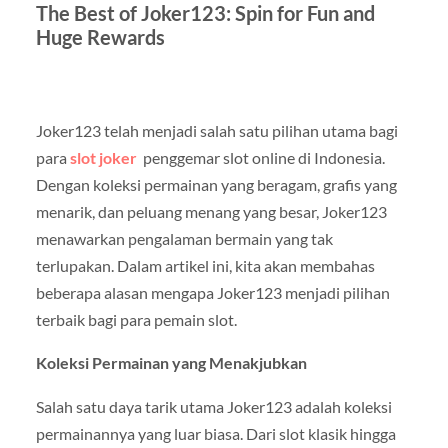
The Best of Joker123: Spin for Fun and
Huge Rewards
Joker123 telah menjadi salah satu pilihan utama bagi
para
slot joker
penggemar slot online di Indonesia.
Dengan koleksi permainan yang beragam, grafis yang
menarik, dan peluang menang yang besar, Joker123
menawarkan pengalaman bermain yang tak
terlupakan. Dalam artikel ini, kita akan membahas
beberapa alasan mengapa Joker123 menjadi pilihan
terbaik bagi para pemain slot.
Koleksi Permainan yang Menakjubkan
Salah satu daya tarik utama Joker123 adalah koleksi
permainannya yang luar biasa. Dari slot klasik hingga