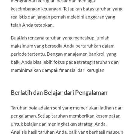
menghindari kerugian besar dan menjaga
keseimbangan keuangan. Tetapkan batas taruhan yang
realistis dan jangan pernah melebihi anggaran yang
telah Anda tetapkan.
Buatlah rencana taruhan yang mencakup jumlah
maksimum yang bersedia Anda pertaruhkan dalam
periode tertentu. Dengan manajemen bankroll yang
baik, Anda bisa lebih fokus pada strategi taruhan dan
meminimalkan dampak finansial dari kerugian.
Berlatih dan Belajar dari Pengalaman
Taruhan bola adalah seni yang memerlukan latihan dan
pengalaman. Setiap taruhan memberikan kesempatan
untuk belajar dan meningkatkan strategi Anda.
Analisis hasil taruhan Anda, baik yang berhasil maupun