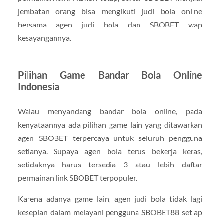
jembatan orang bisa mengikuti judi bola online
bersama agen judi bola dan SBOBET wap
kesayangannya.
Pilihan Game Bandar Bola Online
Indonesia
Walau menyandang bandar bola online, pada
kenyataannya ada pilihan game lain yang ditawarkan
agen SBOBET terpercaya untuk seluruh pengguna
setianya. Supaya agen bola terus bekerja keras,
setidaknya harus tersedia 3 atau lebih daftar
permainan link SBOBET terpopuler.
Karena adanya game lain, agen judi bola tidak lagi
kesepian dalam melayani pengguna SBOBET88 setiap