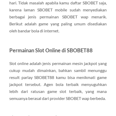
hari. Tidak masalah apabila kamu daftar SBOBET saja,
karena laman SBOBET mobile sudah menyediakan
berbagai jenis permainan SBOBET wap menarik.
Berikut adalah game yang paling umum disediakan
oleh bandar bola di internet.
Permainan Slot Online di SBOBET88
Slot online adalah jenis permainan mesin jackpot yang
cukup mudah dimainkan, bahkan sambil menunggu
result parlay SBOBET88 kamu bisa menikmati game
jackpot tersebut. Agen bola terbaik menyuguhkan
lebih dari ratusan game slot terbaik, yang mana
semuanya berasal dari provider SBOBET wap berbeda.