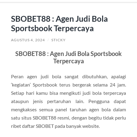
SBOBET88 : Agen Judi Bola
Sportsbook Terpercaya
AGUSTUS 4, 2024
/
STICKY
SBOBET88 : Agen Judi Bola Sportsbook
Terpercaya
Peran agen judi bola sangat dibutuhkan, apalagi
‘kegiatan’ Sportsbook terus bergerak selama 24 jam.
Setiap hari kamu bisa mengikuti judi bola terpercaya
ataupun jenis pertaruhan lain. Pengguna dapat
mengkakses semua panel taruhan agen bola dalam
satu situs SBOBET88 resmi, dengan begitu tidak perlu
ribet daftar SBOBET pada banyak website.