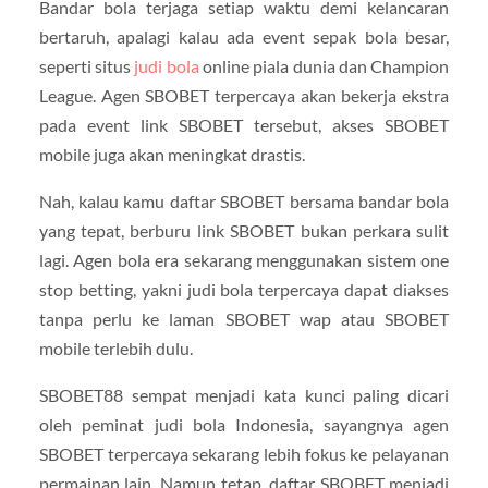
Bandar bola terjaga setiap waktu demi kelancaran
bertaruh, apalagi kalau ada event sepak bola besar,
seperti situs
judi bola
online piala dunia dan Champion
League. Agen SBOBET terpercaya akan bekerja ekstra
pada event link SBOBET tersebut, akses SBOBET
mobile juga akan meningkat drastis.
Nah, kalau kamu daftar SBOBET bersama bandar bola
yang tepat, berburu link SBOBET bukan perkara sulit
lagi. Agen bola era sekarang menggunakan sistem one
stop betting, yakni judi bola terpercaya dapat diakses
tanpa perlu ke laman SBOBET wap atau SBOBET
mobile terlebih dulu.
SBOBET88 sempat menjadi kata kunci paling dicari
oleh peminat judi bola Indonesia, sayangnya agen
SBOBET terpercaya sekarang lebih fokus ke pelayanan
permainan lain. Namun tetap, daftar SBOBET menjadi