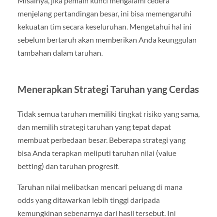
Misalnya, jika pemain kunci mengalami cedera
menjelang pertandingan besar, ini bisa memengaruhi
kekuatan tim secara keseluruhan. Mengetahui hal ini
sebelum bertaruh akan memberikan Anda keunggulan
tambahan dalam taruhan.
Menerapkan Strategi Taruhan yang Cerdas
Tidak semua taruhan memiliki tingkat risiko yang sama,
dan memilih strategi taruhan yang tepat dapat
membuat perbedaan besar. Beberapa strategi yang
bisa Anda terapkan meliputi taruhan nilai (value
betting) dan taruhan progresif.
Taruhan nilai melibatkan mencari peluang di mana
odds yang ditawarkan lebih tinggi daripada
kemungkinan sebenarnya dari hasil tersebut. Ini