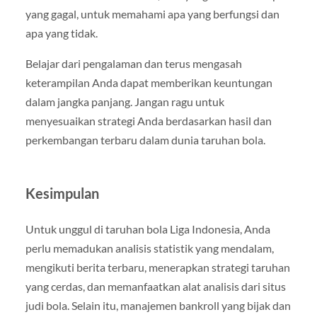
yang gagal, untuk memahami apa yang berfungsi dan
apa yang tidak.
Belajar dari pengalaman dan terus mengasah
keterampilan Anda dapat memberikan keuntungan
dalam jangka panjang. Jangan ragu untuk
menyesuaikan strategi Anda berdasarkan hasil dan
perkembangan terbaru dalam dunia taruhan bola.
Kesimpulan
Untuk unggul di taruhan bola Liga Indonesia, Anda
perlu memadukan analisis statistik yang mendalam,
mengikuti berita terbaru, menerapkan strategi taruhan
yang cerdas, dan memanfaatkan alat analisis dari situs
judi bola. Selain itu, manajemen bankroll yang bijak dan