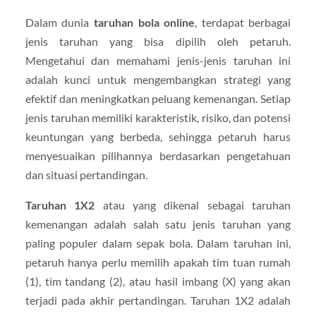
Dalam dunia
taruhan bola online
, terdapat berbagai
jenis taruhan yang bisa dipilih oleh petaruh.
Mengetahui dan memahami jenis-jenis taruhan ini
adalah kunci untuk mengembangkan strategi yang
efektif dan meningkatkan peluang kemenangan. Setiap
jenis taruhan memiliki karakteristik, risiko, dan potensi
keuntungan yang berbeda, sehingga petaruh harus
menyesuaikan pilihannya berdasarkan pengetahuan
dan situasi pertandingan.
Taruhan 1X2
atau yang dikenal sebagai taruhan
kemenangan adalah salah satu jenis taruhan yang
paling populer dalam sepak bola. Dalam taruhan ini,
petaruh hanya perlu memilih apakah tim tuan rumah
(1), tim tandang (2), atau hasil imbang (X) yang akan
terjadi pada akhir pertandingan. Taruhan 1X2 adalah