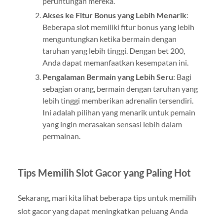
peruntungan mereka.
Akses ke Fitur Bonus yang Lebih Menarik
:
Beberapa slot memiliki fitur bonus yang lebih
menguntungkan ketika bermain dengan
taruhan yang lebih tinggi. Dengan bet 200,
Anda dapat memanfaatkan kesempatan ini.
Pengalaman Bermain yang Lebih Seru
: Bagi
sebagian orang, bermain dengan taruhan yang
lebih tinggi memberikan adrenalin tersendiri.
Ini adalah pilihan yang menarik untuk pemain
yang ingin merasakan sensasi lebih dalam
permainan.
Tips Memilih Slot Gacor yang Paling Hot
Sekarang, mari kita lihat beberapa tips untuk memilih
slot gacor yang dapat meningkatkan peluang Anda