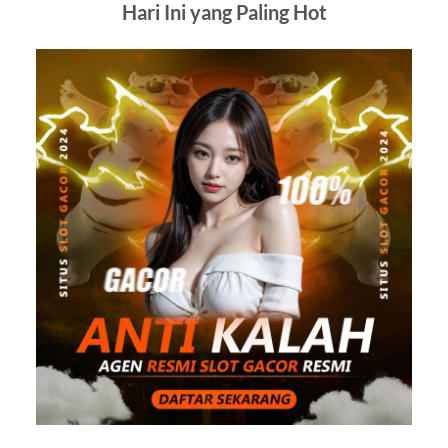
Hari Ini yang Paling Hot