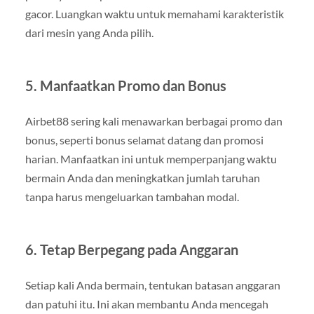
gacor. Luangkan waktu untuk memahami karakteristik
dari mesin yang Anda pilih.
5. Manfaatkan Promo dan Bonus
Airbet88 sering kali menawarkan berbagai promo dan
bonus, seperti bonus selamat datang dan promosi
harian. Manfaatkan ini untuk memperpanjang waktu
bermain Anda dan meningkatkan jumlah taruhan
tanpa harus mengeluarkan tambahan modal.
6. Tetap Berpegang pada Anggaran
Setiap kali Anda bermain, tentukan batasan anggaran
dan patuhi itu. Ini akan membantu Anda mencegah