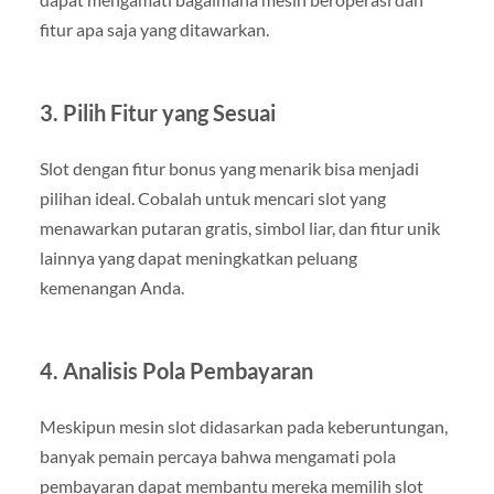
fitur apa saja yang ditawarkan.
3. Pilih Fitur yang Sesuai
Slot dengan fitur bonus yang menarik bisa menjadi
pilihan ideal. Cobalah untuk mencari slot yang
menawarkan putaran gratis, simbol liar, dan fitur unik
lainnya yang dapat meningkatkan peluang
kemenangan Anda.
4. Analisis Pola Pembayaran
Meskipun mesin slot didasarkan pada keberuntungan,
banyak pemain percaya bahwa mengamati pola
pembayaran dapat membantu mereka memilih slot