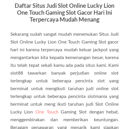
Daftar Situs Judi Slot Online Lucky Lion
One Touch Gaming Slot Gacor Hari Ini
Terpercaya Mudah Menang
Sekarang sudah sangat mudah menemukan Situs Judi
Slot Online Lucky Lion One Touch Gaming Slot gacor
hari ini karena terpercaya mudah keluar jackpot yang
mengantarkan kita kepada kemenangan besar, karena
itu telah tepat sekali kamu ada pada situs kami. Kami
slot88 tawarkan banyak perjudian online slot
terlengkap untuk beberapa pencinta slot yang
berminat untuk mengikuti taruhan judi online slot
terlengkap untuk beberapa pencinta slotmania yang
berminat untuk meng ikuti taruhan judi Slot Online
Lucky Lion
One Touch
Gaming Slot dengan hebat,
menggembirakan dan memberikan keuntungan.
Beragam penawaran yang menarik kami siapkan