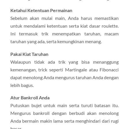
Ketahui Ketentuan Permainan
Sebelum akan mulai main, Anda harus memastikan
untuk mendalami ketentuan serta kiat dasar roulette.
Ini termasuk trik menempatkan taruhan, macam
taruhan yang ada, serta kemungkinan menang.
Pakai Kiat Taruhan
Walaupun tidak ada trik yang bisa menanggung
kemenangan, trick seperti Martingale atau Fibonacci
dapat menolong Anda mengurus taruhan Anda dengan
lebih bagus.
Atur Bankroll Anda
Putuskan bujet untuk main serta turuti batasan itu.
Mengurus bankroll dengan berbudi akan menolong
Anda bermain makin lama serta menghindari dari rugi
besar.