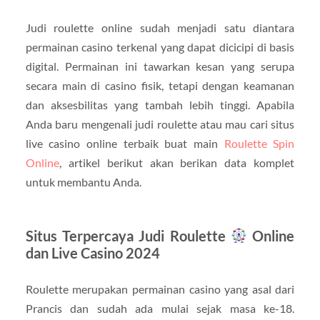
Judi roulette online sudah menjadi satu diantara
permainan casino terkenal yang dapat dicicipi di basis
digital. Permainan ini tawarkan kesan yang serupa
secara main di casino fisik, tetapi dengan keamanan
dan aksesbilitas yang tambah lebih tinggi. Apabila
Anda baru mengenali judi roulette atau mau cari situs
live casino online terbaik buat main
Roulette Spin
Online
, artikel berikut akan berikan data komplet
untuk membantu Anda.
Situs Terpercaya Judi Roulette
Online
dan Live Casino 2024
Roulette merupakan permainan casino yang asal dari
Prancis dan sudah ada mulai sejak masa ke-18.