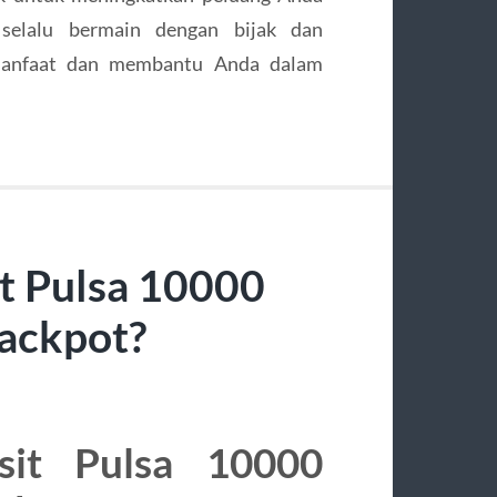
selalu bermain dengan bijak dan
rmanfaat dan membantu Anda dalam
t Pulsa 10000
ackpot?
sit Pulsa 10000