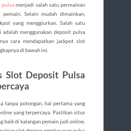
t pulsa
menjadi salah satu permainan
a pemain. Selain mudah dimainkan,
kpot yang menggiurkan. Salah satu
i adalah menggunakan deposit pulsa
nya cara mendapatkan jackpot slot
gkapnya di bawah ini.
 Slot Deposit Pulsa
percaya
a tanpa potongan, hal pertama yang
nline yang terpercaya. Pastikan situs
g baik di kalangan pemain judi online.
rmainan slot dengan pembayaran pulsa