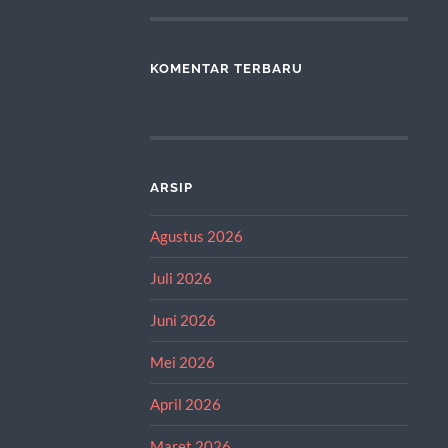
KOMENTAR TERBARU
ARSIP
Agustus 2026
Juli 2026
Juni 2026
Mei 2026
April 2026
Maret 2026