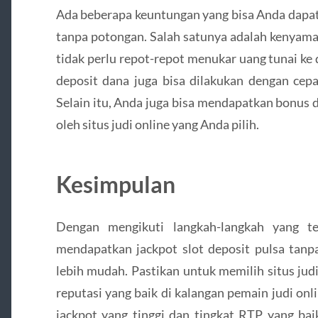
Ada beberapa keuntungan yang bisa Anda dapatk
tanpa potongan. Salah satunya adalah kenyama
tidak perlu repot-repot menukar uang tunai ke 
deposit dana juga bisa dilakukan dengan cepa
Selain itu, Anda juga bisa mendapatkan bonus
oleh situs judi online yang Anda pilih.
Kesimpulan
Dengan mengikuti langkah-langkah yang te
mendapatkan jackpot slot deposit pulsa tan
lebih mudah. Pastikan untuk memilih situs jud
reputasi yang baik di kalangan pemain judi onlin
jackpot yang tinggi dan tingkat RTP yang ba