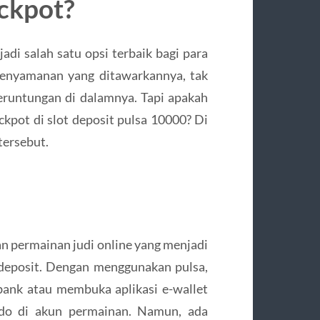
ckpot?
adi salah satu opsi terbaik bagi para
kenyamanan yang ditawarkannya, tak
eruntungan di dalamnya. Tapi apakah
kpot di slot deposit pulsa 10000? Di
tersebut.
ian permainan judi online yang menjadi
deposit. Dengan menggunakan pulsa,
 bank atau membuka aplikasi e-wallet
ldo di akun permainan. Namun, ada