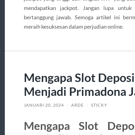
mendapatkan jackpot. Jangan lupa untuk 
bertanggung jawab. Semoga artikel ini be
meraih kesuksesan dalam perjudian online.
Mengapa Slot Deposi
Menjadi Primadona J
JANUARI 20, 2024
/
ARDE
/
STICKY
Mengapa Slot Depo