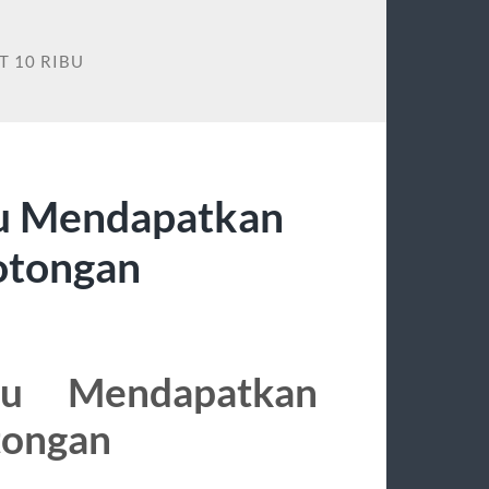
T 10 RIBU
tu Mendapatkan
otongan
itu Mendapatkan
tongan