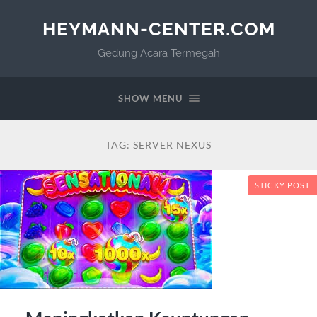
HEYMANN-CENTER.COM
Gedung Acara Termegah
SHOW MENU
TAG:
SERVER NEXUS
STICKY POST