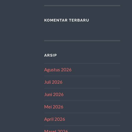
KOMENTAR TERBARU
ARSIP
Agustus 2026
Juli 2026
Juni 2026
Mei 2026
April 2026
Maret 2026