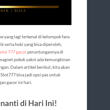
ne yang lagi terkenal di kelompok fans
 serta hoki yang bisa diperoleh,
slot 777 gacor
peruntungannya di
a magnet pokok yakni ada kemungkinan
gan. Dalam artikel berikut, kita akan
lot777 bisa jadi opsi pas untuk
 gacor ini hari.
anti di Hari Ini!