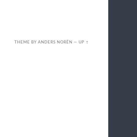
THEME BY
ANDERS NORÉN
—
UP ↑