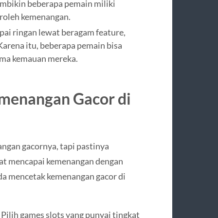
membikin beberapa pemain miliki
eroleh kemenangan.
apai ringan lewat beragam feature,
Karena itu, beberapa pemain bisa
ama kemauan mereka.
menangan Gacor di
ngan gacornya, tapi pastinya
dapat mencapai kemenangan dengan
nda mencetak kemenangan gacor di
: Pilih games slots yang punyai tingkat