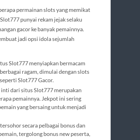
eberapa permainan slots yang memikat
 Slot777 punyai rekam jejak selaku
nangan gacor ke banyak pemainnya.
mbuat jadi opsi idola sejumlah
Situs Slot777 menyiapkan bermacam
berbagai ragam, dimulai dengan slots
 seperti Slot777 Gacor.
 inti dari situs Slot777 merupakan
erapa pemainnya. Jekpot ini sering
 pemain yang bersaing untuk menjadi
 tersohor secara pelbagai bonus dan
pemain, tergolong bonus new peserta,