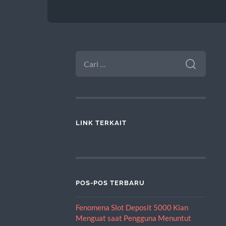
CARI
UNTUK:
LINK TERKAIT
POS-POS TERBARU
Fenomena Slot Deposit 5000 Kian
Menguat saat Pengguna Menuntut