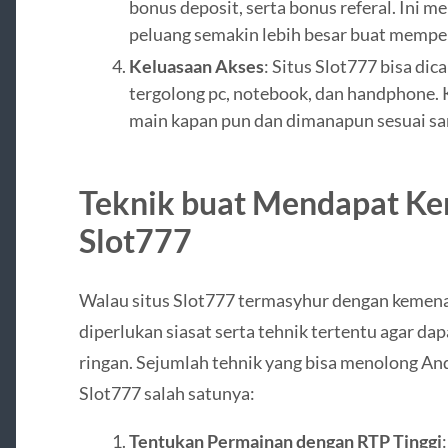
bonus deposit, serta bonus referal. Ini 
peluang semakin lebih besar buat memp
Keluasaan Akses
: Situs Slot777 bisa dic
tergolong pc, notebook, dan handphone. 
main kapan pun dan dimanapun sesuai s
Teknik buat Mendapat Ke
Slot777
Walau situs Slot777 termasyhur dengan kemena
diperlukan siasat serta tehnik tertentu agar 
ringan. Sejumlah tehnik yang bisa menolong A
Slot777 salah satunya:
Tentukan Permainan dengan RTP Tinggi