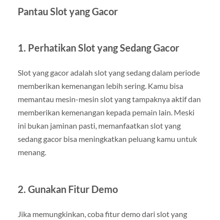
Pantau Slot yang Gacor
1. Perhatikan Slot yang Sedang Gacor
Slot yang gacor adalah slot yang sedang dalam periode
memberikan kemenangan lebih sering. Kamu bisa
memantau mesin-mesin slot yang tampaknya aktif dan
memberikan kemenangan kepada pemain lain. Meski
ini bukan jaminan pasti, memanfaatkan slot yang
sedang gacor bisa meningkatkan peluang kamu untuk
menang.
2. Gunakan Fitur Demo
Jika memungkinkan, coba fitur demo dari slot yang