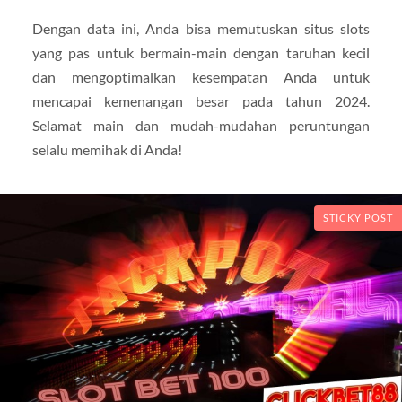
Dengan data ini, Anda bisa memutuskan situs slots
yang pas untuk bermain-main dengan taruhan kecil
dan mengoptimalkan kesempatan Anda untuk
mencapai kemenangan besar pada tahun 2024.
Selamat main dan mudah-mudahan peruntungan
selalu memihak di Anda!
STICKY POST