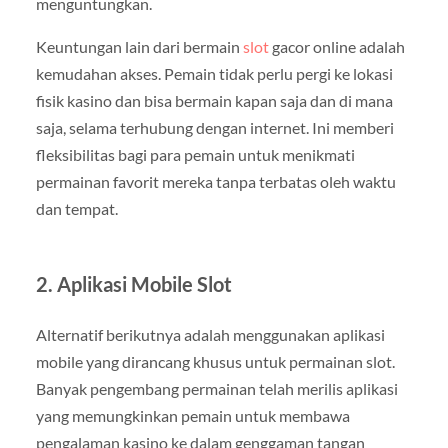
menguntungkan.
Keuntungan lain dari bermain
slot
gacor online adalah
kemudahan akses. Pemain tidak perlu pergi ke lokasi
fisik kasino dan bisa bermain kapan saja dan di mana
saja, selama terhubung dengan internet. Ini memberi
fleksibilitas bagi para pemain untuk menikmati
permainan favorit mereka tanpa terbatas oleh waktu
dan tempat.
2. Aplikasi Mobile Slot
Alternatif berikutnya adalah menggunakan aplikasi
mobile yang dirancang khusus untuk permainan slot.
Banyak pengembang permainan telah merilis aplikasi
yang memungkinkan pemain untuk membawa
pengalaman kasino ke dalam genggaman tangan