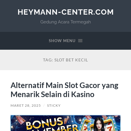
HEYMANN-CENTER.COM
Gedung Acara Termegah
SHOW MENU
TAG:
SLOT BET KECIL
Alternatif Main Slot Gacor yang
Menarik Selain di Kasino
MARET 28, 2025
/
STICKY