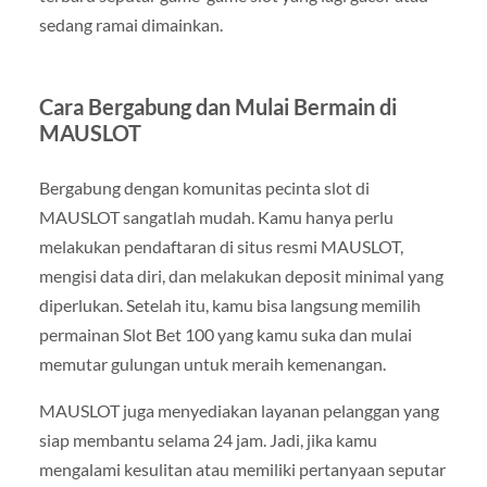
sedang ramai dimainkan.
Cara Bergabung dan Mulai Bermain di
MAUSLOT
Bergabung dengan komunitas pecinta slot di
MAUSLOT sangatlah mudah. Kamu hanya perlu
melakukan pendaftaran di situs resmi MAUSLOT,
mengisi data diri, dan melakukan deposit minimal yang
diperlukan. Setelah itu, kamu bisa langsung memilih
permainan Slot Bet 100 yang kamu suka dan mulai
memutar gulungan untuk meraih kemenangan.
MAUSLOT juga menyediakan layanan pelanggan yang
siap membantu selama 24 jam. Jadi, jika kamu
mengalami kesulitan atau memiliki pertanyaan seputar