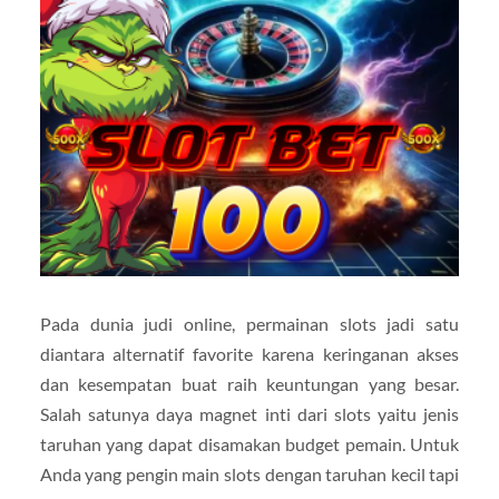
Pada dunia judi online, permainan slots jadi satu
diantara alternatif favorite karena keringanan akses
dan kesempatan buat raih keuntungan yang besar.
Salah satunya daya magnet inti dari slots yaitu jenis
taruhan yang dapat disamakan budget pemain. Untuk
Anda yang pengin main slots dengan taruhan kecil tapi