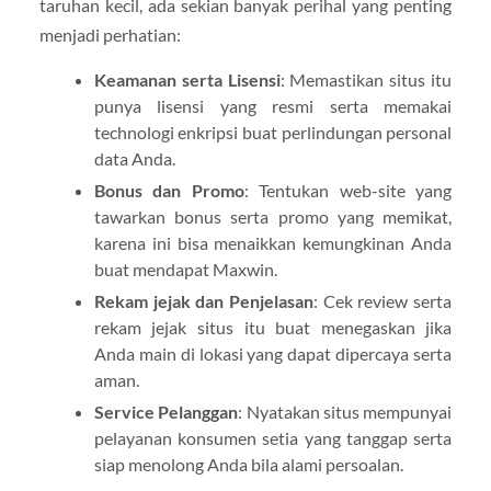
taruhan kecil, ada sekian banyak perihal yang penting
menjadi perhatian:
Keamanan serta Lisensi
: Memastikan situs itu
punya lisensi yang resmi serta memakai
technologi enkripsi buat perlindungan personal
data Anda.
Bonus dan Promo
: Tentukan web-site yang
tawarkan bonus serta promo yang memikat,
karena ini bisa menaikkan kemungkinan Anda
buat mendapat Maxwin.
Rekam jejak dan Penjelasan
: Cek review serta
rekam jejak situs itu buat menegaskan jika
Anda main di lokasi yang dapat dipercaya serta
aman.
Service Pelanggan
: Nyatakan situs mempunyai
pelayanan konsumen setia yang tanggap serta
siap menolong Anda bila alami persoalan.