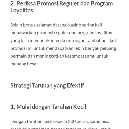
2. Periksa Promosi Reguler dan Program
Loyalitas
Selain bonus selamat datang, kasino sering kali
menawarkan promosi reguler dan program loyalitas
yang bisa memberikanmu keuntungan tambahan. Ikuti
promosi ini untuk mendapatkan lebih banyak peluang
bermain dan meningkatkan kesempatanmu untuk
menang besar.
Strategi Taruhan yang Efektif
1. Mulai dengan Taruhan Kecil
Dengan taruhan kecil seperti 200 perak, kamu bisa
memulai permainan dengan taruhan minimal untuk