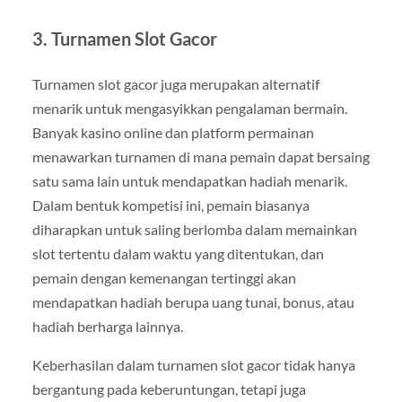
3. Turnamen Slot Gacor
Turnamen slot gacor juga merupakan alternatif
menarik untuk mengasyikkan pengalaman bermain.
Banyak kasino online dan platform permainan
menawarkan turnamen di mana pemain dapat bersaing
satu sama lain untuk mendapatkan hadiah menarik.
Dalam bentuk kompetisi ini, pemain biasanya
diharapkan untuk saling berlomba dalam memainkan
slot tertentu dalam waktu yang ditentukan, dan
pemain dengan kemenangan tertinggi akan
mendapatkan hadiah berupa uang tunai, bonus, atau
hadiah berharga lainnya.
Keberhasilan dalam turnamen slot gacor tidak hanya
bergantung pada keberuntungan, tetapi juga