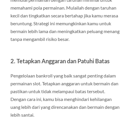
memahami pola permainan. Mulailah dengan taruhan
kecil dan tingkatkan secara bertahap jika kamu merasa
beruntung. Strategi ini memungkinkan kamu untuk
bermain lebih lama dan meningkatkan peluang menang
tanpa mengambil risiko besar.
2. Tetapkan Anggaran dan Patuhi Batas
Pengelolaan bankroll yang baik sangat penting dalam
permainan slot. Tetapkan anggaran untuk bermain dan
pastikan untuk tidak melampaui batas tersebut.
Dengan cara ini, kamu bisa menghindari kehilangan
uang lebih dari yang direncanakan dan bermain dengan
lebih santai.