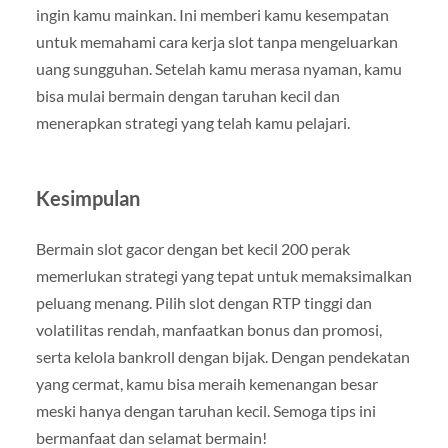
ingin kamu mainkan. Ini memberi kamu kesempatan
untuk memahami cara kerja slot tanpa mengeluarkan
uang sungguhan. Setelah kamu merasa nyaman, kamu
bisa mulai bermain dengan taruhan kecil dan
menerapkan strategi yang telah kamu pelajari.
Kesimpulan
Bermain slot gacor dengan bet kecil 200 perak
memerlukan strategi yang tepat untuk memaksimalkan
peluang menang. Pilih slot dengan RTP tinggi dan
volatilitas rendah, manfaatkan bonus dan promosi,
serta kelola bankroll dengan bijak. Dengan pendekatan
yang cermat, kamu bisa meraih kemenangan besar
meski hanya dengan taruhan kecil. Semoga tips ini
bermanfaat dan selamat bermain!