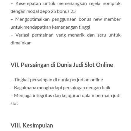
– Kesempatan untuk memenangkan rejeki nomplok
dengan modal depo 25 bonus 25
– Mengoptimalkan penggunaan bonus new member
untuk mendapatkan kemenangan tinggi
– Variasi permainan yang menarik dan seru untuk
dimainkan
VII. Persaingan di Dunia Judi Slot Online
– Tingkat persaingan di dunia perjudian online
– Bagaimana menghadapi persaingan dengan baik
– Menjaga integritas dan kejujuran dalam bermain judi
slot
VIII. Kesimpulan