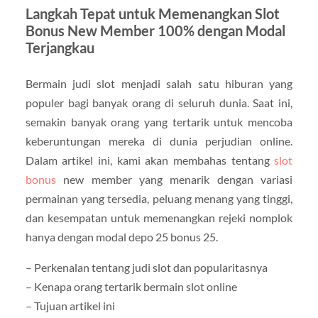
Langkah Tepat untuk Memenangkan Slot
Bonus New Member 100% dengan Modal
Terjangkau
Bermain judi slot menjadi salah satu hiburan yang
populer bagi banyak orang di seluruh dunia. Saat ini,
semakin banyak orang yang tertarik untuk mencoba
keberuntungan mereka di dunia perjudian online.
Dalam artikel ini, kami akan membahas tentang
slot
bonus
new member yang menarik dengan variasi
permainan yang tersedia, peluang menang yang tinggi,
dan kesempatan untuk memenangkan rejeki nomplok
hanya dengan modal depo 25 bonus 25.
– Perkenalan tentang judi slot dan popularitasnya
– Kenapa orang tertarik bermain slot online
– Tujuan artikel ini