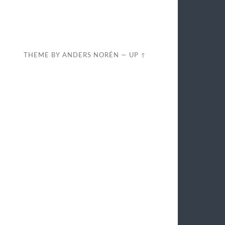
THEME BY
ANDERS NORÉN
—
UP ↑