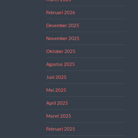
Februari 2026
Desember 2025
November 2025
Oktober 2025
Agustus 2025
Juni 2025
Mei 2025
April 2025
Maret 2025
Februari 2025