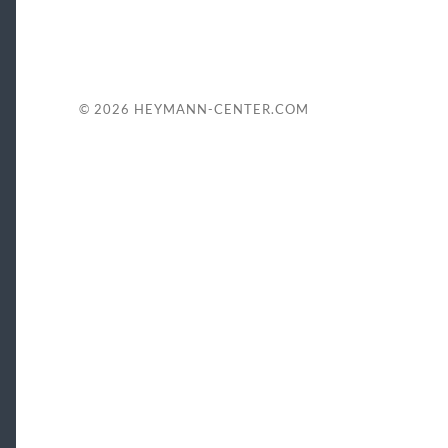
© 2026
HEYMANN-CENTER.COM