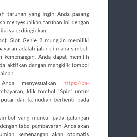
lah taruhan yang ingin Anda pasang
isa menyesuaikan taruhan ini dengan
lai yang diinginkan.
an)
: Slot Genie 2 mungkin memiliki
ayaran adalah jalur di mana simbol-
n kemenangan. Anda dapat memilih
da aktifkan dengan mengklik tombol
ainan.
 Anda menyesuaikan
https://pa-
mbayaran, klik tombol “Spin” untuk
putar dan kemudian berhenti pada
 simbol yang muncul pada gulungan
dengan tabel pembayaran, Anda akan
Jumlah kemenangan akan otomatis