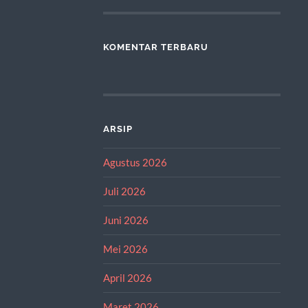
KOMENTAR TERBARU
ARSIP
Agustus 2026
Juli 2026
Juni 2026
Mei 2026
April 2026
Maret 2026