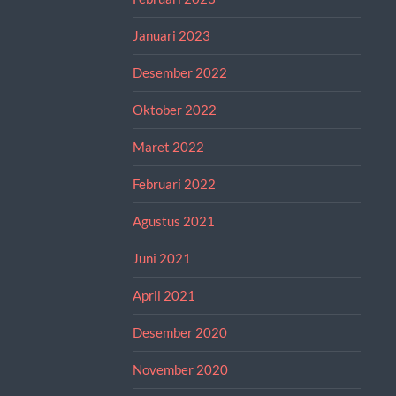
Januari 2023
Desember 2022
Oktober 2022
Maret 2022
Februari 2022
Agustus 2021
Juni 2021
April 2021
Desember 2020
November 2020