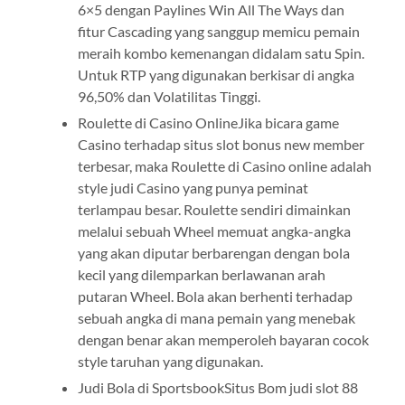
6×5 dengan Paylines Win All The Ways dan
fitur Cascading yang sanggup memicu pemain
meraih kombo kemenangan didalam satu Spin.
Untuk RTP yang digunakan berkisar di angka
96,50% dan Volatilitas Tinggi.
Roulette di Casino OnlineJika bicara game
Casino terhadap situs slot bonus new member
terbesar, maka Roulette di Casino online adalah
style judi Casino yang punya peminat
terlampau besar. Roulette sendiri dimainkan
melalui sebuah Wheel memuat angka-angka
yang akan diputar berbarengan dengan bola
kecil yang dilemparkan berlawanan arah
putaran Wheel. Bola akan berhenti terhadap
sebuah angka di mana pemain yang menebak
dengan benar akan memperoleh bayaran cocok
style taruhan yang digunakan.
Judi Bola di SportsbookSitus Bom judi slot 88