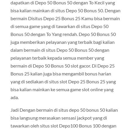
dapatkan di Depo 50 Bonus 50 dengan To Kecil yang
bisa kalian mainkan di situs Depo 50 Bonus 50. Dengan
bermain Disitus Depo 25 Bonus 25 Kamu bisa bermain
di semua game yang di tawarkan di situs Depo 50
Bonus 50 dengan To Yang rendah. Depo 50 Bonus 50
juga memberikan pelayanan yang terbaik bagi kalian
dalam bermain di situs Depo 50 Bonus 50 dengan
pelayanan terbaik kepada semua member yang
bermain di Depo 50 Bonus 50 slot gacor. Di Depo 25
Bonus 25 kalian juga bisa mengambil bonus harian
yang di sediakan di situs slot Depo 25 Bonus 25 yang
bisa kalian mainkan ke semua game slot online yang
ada.
Jadi Dengan bermain di situs depo 50 bonus 50 kalian
bisa langsung merasakan sensasi jackpot yang di
tawarkan oleh situs slot Depo100 Bonus 100 dengan