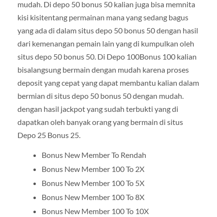
mudah. Di depo 50 bonus 50 kalian juga bisa memnita
kisi kisitentang permainan mana yang sedang bagus
yang ada di dalam situs depo 50 bonus 50 dengan hasil
dari kemenangan pemain lain yang di kumpulkan oleh
situs depo 50 bonus 50. Di Depo 100Bonus 100 kalian
bisalangsung bermain dengan mudah karena proses
deposit yang cepat yang dapat membantu kalian dalam
bermian di situs depo 50 bonus 50 dengan mudah.
dengan hasil jackpot yang sudah terbukti yang di
dapatkan oleh banyak orang yang bermain di situs
Depo 25 Bonus 25.
Bonus New Member To Rendah
Bonus New Member 100 To 2X
Bonus New Member 100 To 5X
Bonus New Member 100 To 8X
Bonus New Member 100 To 10X