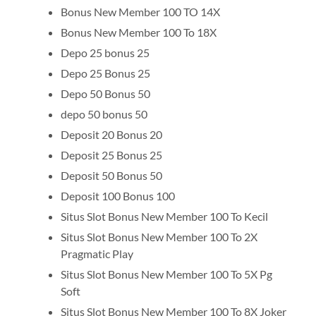
Bonus New Member 100 TO 14X
Bonus New Member 100 To 18X
Depo 25 bonus 25
Depo 25 Bonus 25
Depo 50 Bonus 50
depo 50 bonus 50
Deposit 20 Bonus 20
Deposit 25 Bonus 25
Deposit 50 Bonus 50
Deposit 100 Bonus 100
Situs Slot Bonus New Member 100 To Kecil
Situs Slot Bonus New Member 100 To 2X
Pragmatic Play
Situs Slot Bonus New Member 100 To 5X Pg
Soft
Situs Slot Bonus New Member 100 To 8X Joker