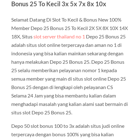
Bonus 25 To Kecil 3x 5x 7x 8x 10x
Selamat Datang Di Slot To Kecil & Bonus New 100%
Member Depo 25 Bonus 25 To Kecil 2X 5X 8X 10X 14X
18X, Situs
slot server thailand no 1
Depo 25 Bonus 25
adalah situs slot online terpercaya dan aman no 1 di
indonesia yang bisa kalian mainkan sekarang dengan
hanya melakukan Depo 25 Bonus 25. Depo 25 Bonus
25 selalu memberikan pelayanan nomor 1 kepada
semua member yang main di situs slot online Depo 25
Bonus 25 dengan di lengkapi oleh pelayanan CS
Selama 24 Jam yang bisa membantu kalian dalam
menghadapi masalah yang kalian alami saat bermain di
situs slot Depo 25 Bonus 25.
Depo 50 slot bonus 100 to 3x adalah situs judi online
terpercaya dengan bonus 100% yang bisa kalian