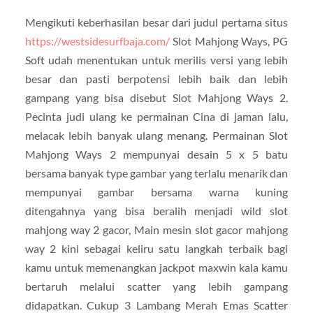
Mengikuti keberhasilan besar dari judul pertama situs
https://westsidesurfbaja.com/
Slot Mahjong Ways, PG
Soft udah menentukan untuk merilis versi yang lebih
besar dan pasti berpotensi lebih baik dan lebih
gampang yang bisa disebut Slot Mahjong Ways 2.
Pecinta judi ulang ke permainan Cina di jaman lalu,
melacak lebih banyak ulang menang. Permainan Slot
Mahjong Ways 2 mempunyai desain 5 x 5 batu
bersama banyak type gambar yang terlalu menarik dan
mempunyai gambar bersama warna kuning
ditengahnya yang bisa beralih menjadi wild slot
mahjong way 2 gacor, Main mesin slot gacor mahjong
way 2 kini sebagai keliru satu langkah terbaik bagi
kamu untuk memenangkan jackpot maxwin kala kamu
bertaruh melalui scatter yang lebih gampang
didapatkan. Cukup 3 Lambang Merah Emas Scatter