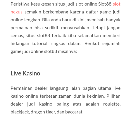
Peristiwa kesuksesan situs judi slot online Slot88
slot
nexus
semakin berkembang karena daftar game judi
online lengkap. Bila anda baru di sini, memisah banyak
permainan bisa sedikit menyusahkan. Tetapi jangan
cemas, situs slot88 terbaik tiba selamatkan memberi
hidangan tutorial ringkas dalam. Berikut sejumlah
game judi online slot88 misalnya:
Live Kasino
Permainan dealer langsung ialah bagian utama live
kasino online terbesar zaman dunia kekinian. Pilihan
dealer judi kasino paling atas adalah roulette,
blackjack, dragon tiger, dan baccarat.