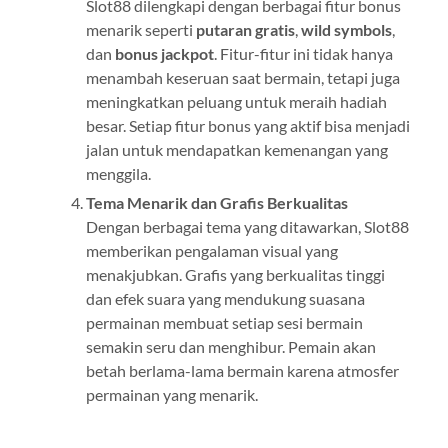
Slot88 dilengkapi dengan berbagai fitur bonus
menarik seperti
putaran gratis
,
wild symbols
,
dan
bonus jackpot
. Fitur-fitur ini tidak hanya
menambah keseruan saat bermain, tetapi juga
meningkatkan peluang untuk meraih hadiah
besar. Setiap fitur bonus yang aktif bisa menjadi
jalan untuk mendapatkan kemenangan yang
menggila.
Tema Menarik dan Grafis Berkualitas
Dengan berbagai tema yang ditawarkan, Slot88
memberikan pengalaman visual yang
menakjubkan. Grafis yang berkualitas tinggi
dan efek suara yang mendukung suasana
permainan membuat setiap sesi bermain
semakin seru dan menghibur. Pemain akan
betah berlama-lama bermain karena atmosfer
permainan yang menarik.