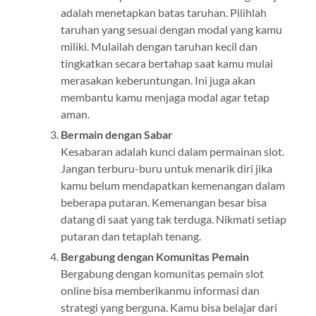
adalah menetapkan batas taruhan. Pilihlah
taruhan yang sesuai dengan modal yang kamu
miliki. Mulailah dengan taruhan kecil dan
tingkatkan secara bertahap saat kamu mulai
merasakan keberuntungan. Ini juga akan
membantu kamu menjaga modal agar tetap
aman.
Bermain dengan Sabar
Kesabaran adalah kunci dalam permainan slot.
Jangan terburu-buru untuk menarik diri jika
kamu belum mendapatkan kemenangan dalam
beberapa putaran. Kemenangan besar bisa
datang di saat yang tak terduga. Nikmati setiap
putaran dan tetaplah tenang.
Bergabung dengan Komunitas Pemain
Bergabung dengan komunitas pemain slot
online bisa memberikanmu informasi dan
strategi yang berguna. Kamu bisa belajar dari