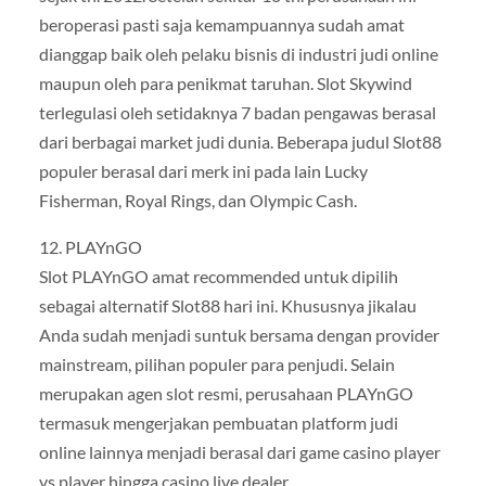
beroperasi pasti saja kemampuannya sudah amat
dianggap baik oleh pelaku bisnis di industri judi online
maupun oleh para penikmat taruhan. Slot Skywind
terlegulasi oleh setidaknya 7 badan pengawas berasal
dari berbagai market judi dunia. Beberapa judul Slot88
populer berasal dari merk ini pada lain Lucky
Fisherman, Royal Rings, dan Olympic Cash.
12. PLAYnGO
Slot PLAYnGO amat recommended untuk dipilih
sebagai alternatif Slot88 hari ini. Khususnya jikalau
Anda sudah menjadi suntuk bersama dengan provider
mainstream, pilihan populer para penjudi. Selain
merupakan agen slot resmi, perusahaan PLAYnGO
termasuk mengerjakan pembuatan platform judi
online lainnya menjadi berasal dari game casino player
vs player hingga casino live dealer.