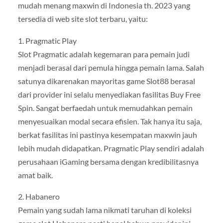
mudah menang maxwin di Indonesia th. 2023 yang
tersedia di web site slot terbaru, yaitu:
1. Pragmatic Play
Slot Pragmatic adalah kegemaran para pemain judi
menjadi berasal dari pemula hingga pemain lama. Salah
satunya dikarenakan mayoritas game Slot88 berasal
dari provider ini selalu menyediakan fasilitas Buy Free
Spin. Sangat berfaedah untuk memudahkan pemain
menyesuaikan modal secara efisien. Tak hanya itu saja,
berkat fasilitas ini pastinya kesempatan maxwin jauh
lebih mudah didapatkan. Pragmatic Play sendiri adalah
perusahaan iGaming bersama dengan kredibilitasnya
amat baik.
2. Habanero
Pemain yang sudah lama nikmati taruhan di koleksi