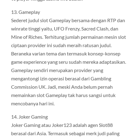
13. Gameplay
Sederet judul slot Gameplay bersama dengan RTP dan
winrate tinggi yaitu, UFO Frenzy, Sacred Clash, dan
Mine of Riches. Terhitung jumlah permainan mesin slot
ciptaan provider ini sudah meraih ratusan judul.
Beraneka varian tema dan termasuk konsep-konsep
game experience yang seru sudah mereka adaptasikan.
Gameplay sendiri merupakan provider yang
mengantongi izin operasi berasal dari Gambling
Commission UK. Jadi, meski Anda belum pernah
memainkan slot Gameplay tak harus sangsi untuk
mencobanya hari ini.
14. Joker Gaming
Joker Gaming atau Joker123 adalah agen Slot88
berasal dari Asia. Termasuk sebagai merk judi paling