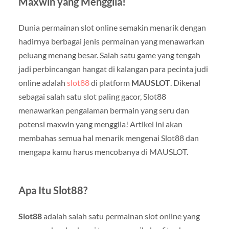
Maxwin yang Menggila!
Dunia permainan slot online semakin menarik dengan
hadirnya berbagai jenis permainan yang menawarkan
peluang menang besar. Salah satu game yang tengah
jadi perbincangan hangat di kalangan para pecinta judi
online adalah
slot88
di platform
MAUSLOT
. Dikenal
sebagai salah satu slot paling gacor, Slot88
menawarkan pengalaman bermain yang seru dan
potensi maxwin yang menggila! Artikel ini akan
membahas semua hal menarik mengenai Slot88 dan
mengapa kamu harus mencobanya di MAUSLOT.
Apa Itu Slot88?
Slot88
adalah salah satu permainan slot online yang