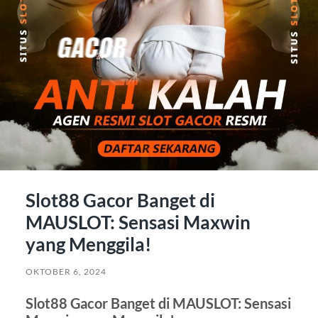
Slot88 Gacor Banget di
MAUSLOT: Sensasi Maxwin
yang Menggila!
OKTOBER 6, 2024
Slot88 Gacor Banget di MAUSLOT: Sensasi