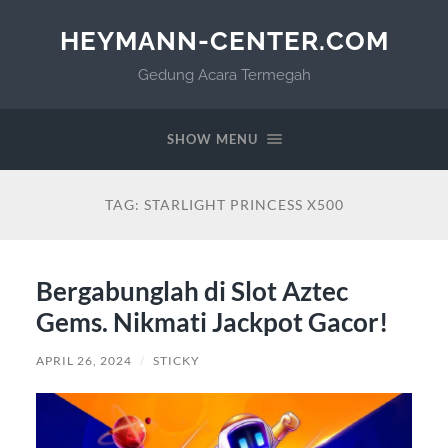
HEYMANN-CENTER.COM
Gedung Acara Termegah
SHOW MENU
TAG:
STARLIGHT PRINCESS X500
Bergabunglah di Slot Aztec
Gems. Nikmati Jackpot Gacor!
APRIL 26, 2024
/
STICKY