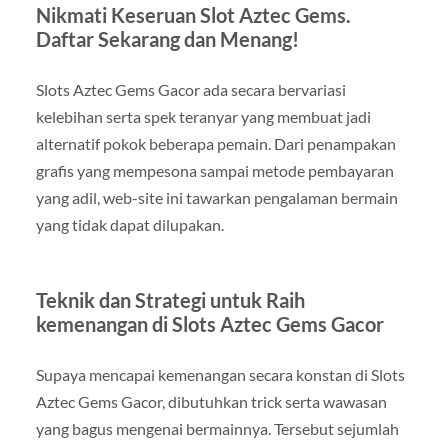
Nikmati Keseruan Slot Aztec Gems.
Daftar Sekarang dan Menang!
Slots Aztec Gems Gacor ada secara bervariasi
kelebihan serta spek teranyar yang membuat jadi
alternatif pokok beberapa pemain. Dari penampakan
grafis yang mempesona sampai metode pembayaran
yang adil, web-site ini tawarkan pengalaman bermain
yang tidak dapat dilupakan.
Teknik dan Strategi untuk Raih
kemenangan di Slots Aztec Gems Gacor
Supaya mencapai kemenangan secara konstan di Slots
Aztec Gems Gacor, dibutuhkan trick serta wawasan
yang bagus mengenai bermainnya. Tersebut sejumlah