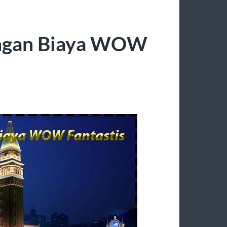
ngan Biaya WOW