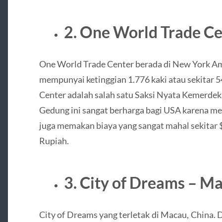
2. One World Trade Ce
One World Trade Center berada di New York Ame
mempunyai ketinggian 1.776 kaki atau sekitar 
Center adalah salah satu Saksi Nyata Kemerdeka
Gedung ini sangat berharga bagi USA karena me
juga memakan biaya yang sangat mahal sekitar $3
Rupiah.
3. City of Dreams – Ma
City of Dreams yang terletak di Macau, China.