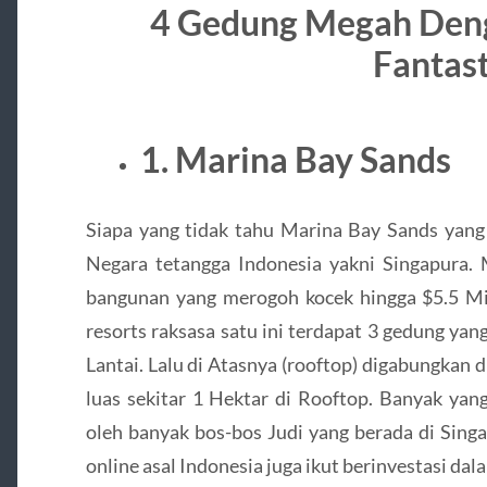
4 Gedung Megah De
Fantast
1. Marina Bay Sands
Siapa yang tidak tahu Marina Bay Sands yang 
Negara tetangga Indonesia yakni Singapura. 
bangunan yang merogoh kocek hingga $5.5 Mili
resorts raksasa satu ini terdapat 3 gedung y
Lantai. Lalu di Atasnya (rooftop) digabungkan
luas sekitar 1 Hektar di Rooftop. Banyak yan
oleh banyak bos-bos Judi yang berada di Singa
online asal Indonesia juga ikut berinvestasi d