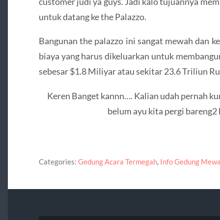
customer judi ya guys. Jadi kalo tujuannya me
untuk datang ke the Palazzo.
Bangunan the palazzo ini sangat mewah dan ke
biaya yang harus dikeluarkan untuk membangu
sebesar $1.8 Miliyar atau sekitar 23.6 Triliun R
Keren Banget kannn…. Kalian udah pernah ku
belum ayu kita pergi bareng2 
Categories:
Gedung Acara Termegah
,
Info Gedung Mew