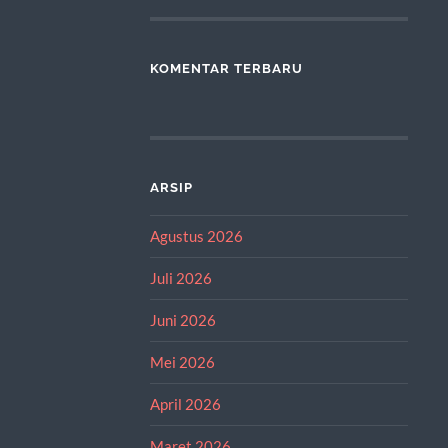
KOMENTAR TERBARU
ARSIP
Agustus 2026
Juli 2026
Juni 2026
Mei 2026
April 2026
Maret 2026