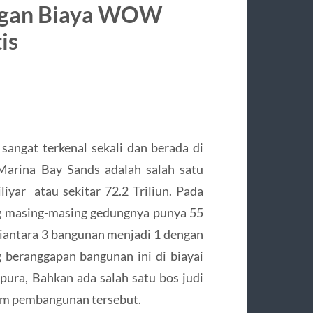
ngan Biaya WOW
is
sangat terkenal sekali dan berada di
Marina Bay Sands adalah salah satu
yar atau sekitar 72.2 Triliun. Pada
ang masing-masing gedungnya punya 55
 diantara 3 bangunan menjadi 1 dengan
g beranggapan bangunan ini di biayai
pura, Bahkan ada salah satu bos judi
alam pembangunan tersebut.