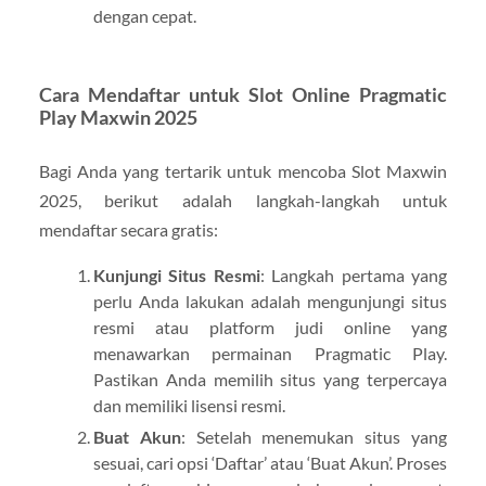
dengan cepat.
Cara Mendaftar untuk Slot Online Pragmatic
Play Maxwin 2025
Bagi Anda yang tertarik untuk mencoba Slot Maxwin
2025, berikut adalah langkah-langkah untuk
mendaftar secara gratis:
Kunjungi Situs Resmi
: Langkah pertama yang
perlu Anda lakukan adalah mengunjungi situs
resmi atau platform judi online yang
menawarkan permainan Pragmatic Play.
Pastikan Anda memilih situs yang terpercaya
dan memiliki lisensi resmi.
Buat Akun
: Setelah menemukan situs yang
sesuai, cari opsi ‘Daftar’ atau ‘Buat Akun’. Proses