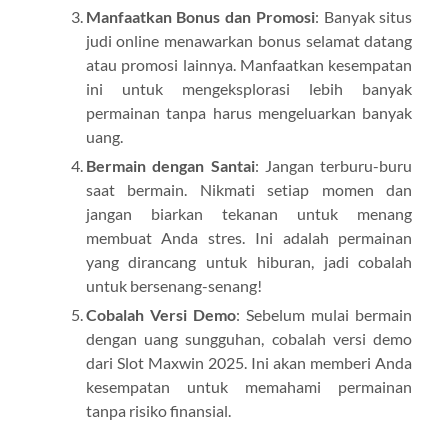
Manfaatkan Bonus dan Promosi
: Banyak situs
judi online menawarkan bonus selamat datang
atau promosi lainnya. Manfaatkan kesempatan
ini untuk mengeksplorasi lebih banyak
permainan tanpa harus mengeluarkan banyak
uang.
Bermain dengan Santai
: Jangan terburu-buru
saat bermain. Nikmati setiap momen dan
jangan biarkan tekanan untuk menang
membuat Anda stres. Ini adalah permainan
yang dirancang untuk hiburan, jadi cobalah
untuk bersenang-senang!
Cobalah Versi Demo
: Sebelum mulai bermain
dengan uang sungguhan, cobalah versi demo
dari Slot Maxwin 2025. Ini akan memberi Anda
kesempatan untuk memahami permainan
tanpa risiko finansial.