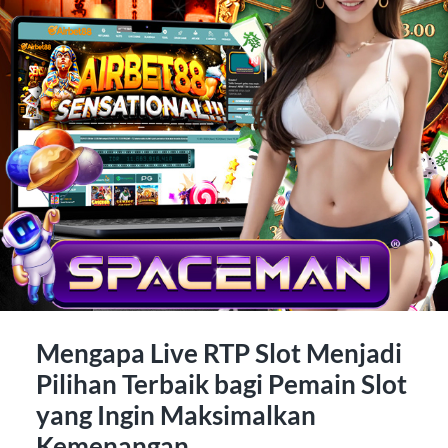
Mengapa Live RTP Slot Menjadi
Pilihan Terbaik bagi Pemain Slot
yang Ingin Maksimalkan
Kemenangan