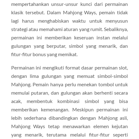
mempertahankan unsur-unsur kunci dari permainan
klasik tersebut. Dalam Mahjong Ways, pemain tidak
lagi harus menghabiskan waktu untuk menyusun
strategi atau memahami aturan yang rumit. Sebaliknya,
permainan ini memberikan keseruan instan melalui
gulungan yang berputar, simbol yang menarik, dan
fitur-fitur bonus yang memikat.
Permainan ini mengikuti format dasar permainan slot,
dengan lima gulungan yang memuat simbol-simbol
Mahjong. Pemain hanya perlu menekan tombol untuk
memulai putaran, dan gulungan akan berhenti secara
acak, membentuk kombinasi simbol yang bisa
memberikan kemenangan. Meskipun permainan ini
lebih sederhana dibandingkan dengan Mahjong asli,
Mahjong Ways tetap menawarkan elemen kejutan
yang menarik, terutama melalui fitur-fitur seperti