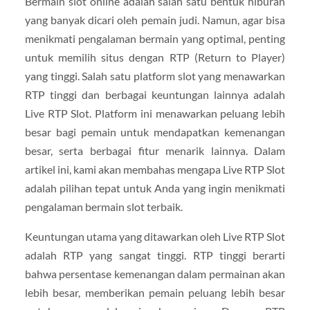
Bermain slot online adalah salah satu bentuk hiburan
yang banyak dicari oleh pemain judi. Namun, agar bisa
menikmati pengalaman bermain yang optimal, penting
untuk memilih situs dengan RTP (Return to Player)
yang tinggi. Salah satu platform slot yang menawarkan
RTP tinggi dan berbagai keuntungan lainnya adalah
Live RTP Slot. Platform ini menawarkan peluang lebih
besar bagi pemain untuk mendapatkan kemenangan
besar, serta berbagai fitur menarik lainnya. Dalam
artikel ini, kami akan membahas mengapa Live RTP Slot
adalah pilihan tepat untuk Anda yang ingin menikmati
pengalaman bermain slot terbaik.
Keuntungan utama yang ditawarkan oleh Live RTP Slot
adalah RTP yang sangat tinggi. RTP tinggi berarti
bahwa persentase kemenangan dalam permainan akan
lebih besar, memberikan pemain peluang lebih besar