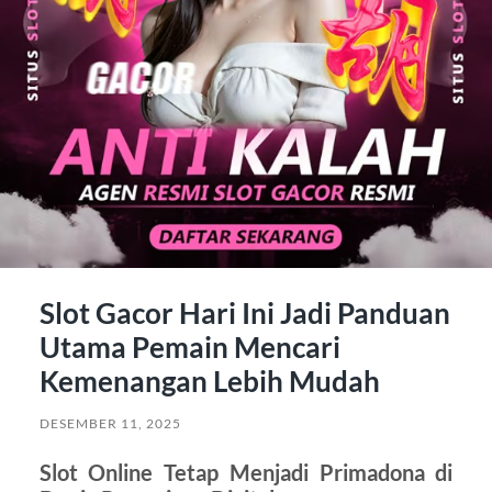
Slot Gacor Hari Ini Jadi Panduan
Utama Pemain Mencari
Kemenangan Lebih Mudah
DESEMBER 11, 2025
Slot Online Tetap Menjadi Primadona di