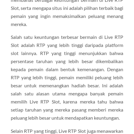
Slot, serta mengapa situs ini adalah pilihan terbaik bagi
pemain yang ingin memaksimalkan peluang menang
mereka.
Salah satu keuntungan terbesar bermain di Live RTP
Slot adalah RTP yang lebih tinggi daripada platform
slot lainnya. RTP yang tinggi menunjukkan bahwa
persentase taruhan yang lebih besar dikembalikan
kepada pemain dalam bentuk kemenangan. Dengan
RTP yang lebih tinggi, pemain memiliki peluang lebih
besar untuk memenangkan hadiah besar. Ini adalah
salah satu alasan utama mengapa banyak pemain
memilih Live RTP Slot, karena mereka tahu bahwa
setiap taruhan yang mereka pasang memberi mereka
peluang lebih besar untuk mendapatkan keuntungan.
Selain RTP yang tinggi, Live RTP Slot juga menawarkan