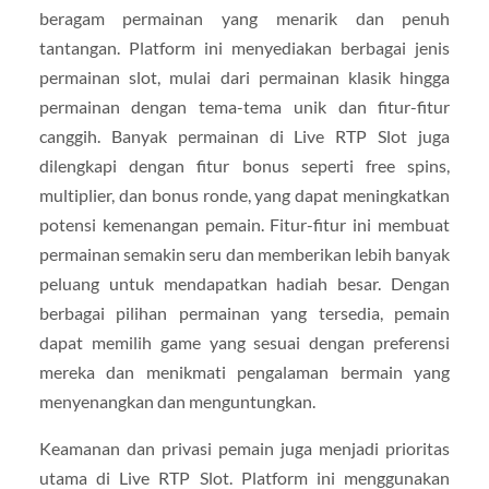
beragam permainan yang menarik dan penuh
tantangan. Platform ini menyediakan berbagai jenis
permainan slot, mulai dari permainan klasik hingga
permainan dengan tema-tema unik dan fitur-fitur
canggih. Banyak permainan di Live RTP Slot juga
dilengkapi dengan fitur bonus seperti free spins,
multiplier, dan bonus ronde, yang dapat meningkatkan
potensi kemenangan pemain. Fitur-fitur ini membuat
permainan semakin seru dan memberikan lebih banyak
peluang untuk mendapatkan hadiah besar. Dengan
berbagai pilihan permainan yang tersedia, pemain
dapat memilih game yang sesuai dengan preferensi
mereka dan menikmati pengalaman bermain yang
menyenangkan dan menguntungkan.
Keamanan dan privasi pemain juga menjadi prioritas
utama di Live RTP Slot. Platform ini menggunakan