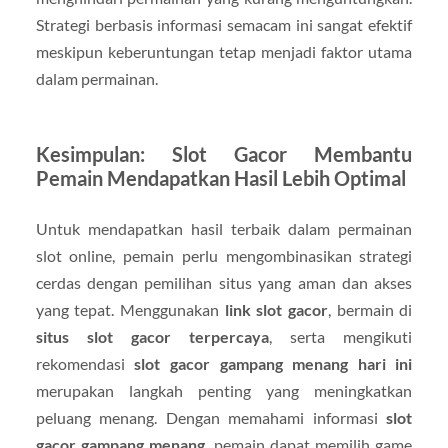
Strategi berbasis informasi semacam ini sangat efektif
meskipun keberuntungan tetap menjadi faktor utama
dalam permainan.
Kesimpulan: Slot Gacor Membantu
Pemain Mendapatkan Hasil Lebih Optimal
Untuk mendapatkan hasil terbaik dalam permainan
slot online, pemain perlu mengombinasikan strategi
cerdas dengan pemilihan situs yang aman dan akses
yang tepat. Menggunakan
link slot gacor
, bermain di
situs slot gacor terpercaya
, serta mengikuti
rekomendasi
slot gacor gampang menang hari ini
merupakan langkah penting yang meningkatkan
peluang menang. Dengan memahami informasi
slot
gacor gampang menang
, pemain dapat memilih game