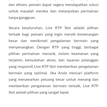
dan efisien, pemain dapat segera mendapatkan solusi
untuk masalah mereka dan melanjutkan permainan
tanpa gangguan.
Secara keseluruhan, Live RTP Slot adalah pilihan
terbaik bagi pemain yang ingin meraih kemenangan
besar dan menikmati pengalaman bermain yang
menyenangkan. Dengan RTP yang tinggi, berbagai
pilihan permainan menarik, sistem keamanan yang
terjamin, kemudahan akses, dan layanan pelanggan
yang responsif, Live RTP Slot memberikan pengalaman
bermain yang optimal. Jika Anda mencari platform
yang menawarkan peluang besar untuk menang dan
memberikan pengalaman bermain terbaik, Live RTP
Slot adalah pilihan yang sangat tepat.