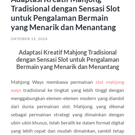
Tradisional dengan Sensasi Slot
untuk Pengalaman Bermain
yang Menarik dan Menantang
OKTOBER 19, 2024
Adaptasi Kreatif Mahjong Tradisional
dengan Sensasi Slot untuk Pengalaman
Bermain yang Menarik dan Menantang
Mahjong Ways membawa permainan
slot mahjong
ways
tradisional ke tingkat yang lebih tinggi dengan
menggabungkan elemen-elemen modern yang diambil
dari dunia permainan slot. Mahjong, yang dikenal
sebagai permainan strategi yang dimainkan dengan
ubin-ubin khusus, telah beralih ke dalam format digital
yang lebih cepat dan mudah dimainkan, sambil tetap