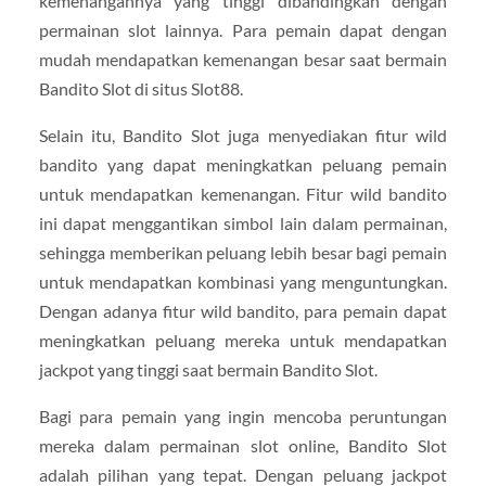
kemenangannya yang tinggi dibandingkan dengan
permainan slot lainnya. Para pemain dapat dengan
mudah mendapatkan kemenangan besar saat bermain
Bandito Slot di situs Slot88.
Selain itu, Bandito Slot juga menyediakan fitur wild
bandito yang dapat meningkatkan peluang pemain
untuk mendapatkan kemenangan. Fitur wild bandito
ini dapat menggantikan simbol lain dalam permainan,
sehingga memberikan peluang lebih besar bagi pemain
untuk mendapatkan kombinasi yang menguntungkan.
Dengan adanya fitur wild bandito, para pemain dapat
meningkatkan peluang mereka untuk mendapatkan
jackpot yang tinggi saat bermain Bandito Slot.
Bagi para pemain yang ingin mencoba peruntungan
mereka dalam permainan slot online, Bandito Slot
adalah pilihan yang tepat. Dengan peluang jackpot