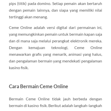
pips (titik) pada domino. Setiap pemain akan bertaruh
dengan pemain lainnya, dan siapa yang memiliki nilai
tertinggi akan menang.
Ceme Online adalah versi digital dari permainan ini,
yang memungkinkan pemain untuk bermain kapan saja
dan di mana saja melalui perangkat elektronik mereka.
Dengan kemajuan teknologi, Ceme Online
menawarkan grafis yang menarik, animasi yang halus,
dan pengalaman bermain yang mendekati pengalaman
kasino fisik.
Cara Bermain Ceme Online
Bermain Ceme Online tidak jauh berbeda dengan
bermain di kasino fisik. Berikut adalah langkah-langkah