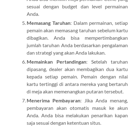
sesuai dengan budget dan level permainan
Anda.
Memasang Taruhan
: Dalam permainan, setiap
pemain akan memasang taruhan sebelum kartu
dibagikan. Anda bisa mempertimbangkan
jumlah taruhan Anda berdasarkan pengalaman
dan strategi yang akan Anda lakukan.
Memainkan Pertandingan
: Setelah taruhan
dipasang, dealer akan membagikan dua kartu
kepada setiap pemain. Pemain dengan nilai
kartu tertinggi di antara mereka yang bertaruh
di meja akan memenangkan putaran tersebut.
Menerima Pembayaran
: Jika Anda menang,
pembayaran akan otomatis masuk ke akun
Anda. Anda bisa melakukan penarikan kapan
saja sesuai dengan ketentuan situs.