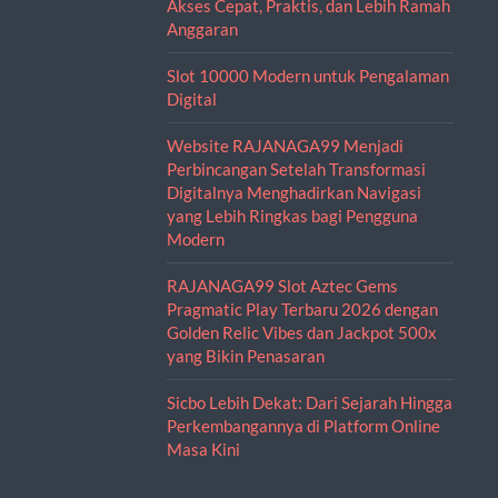
Akses Cepat, Praktis, dan Lebih Ramah
Anggaran
Slot 10000 Modern untuk Pengalaman
Digital
Website RAJANAGA99 Menjadi
Perbincangan Setelah Transformasi
Digitalnya Menghadirkan Navigasi
yang Lebih Ringkas bagi Pengguna
Modern
RAJANAGA99 Slot Aztec Gems
Pragmatic Play Terbaru 2026 dengan
Golden Relic Vibes dan Jackpot 500x
yang Bikin Penasaran
Sicbo Lebih Dekat: Dari Sejarah Hingga
Perkembangannya di Platform Online
Masa Kini