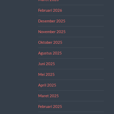
Februari 2026
Desember 2025
November 2025
Oktober 2025
Agustus 2025
Juni 2025
Mei 2025
April 2025
Maret 2025
Februari 2025