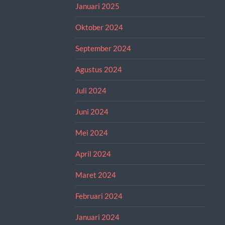
Januari 2025
Oktober 2024
September 2024
Agustus 2024
Juli 2024
Juni 2024
Mei 2024
April 2024
Maret 2024
Februari 2024
Januari 2024