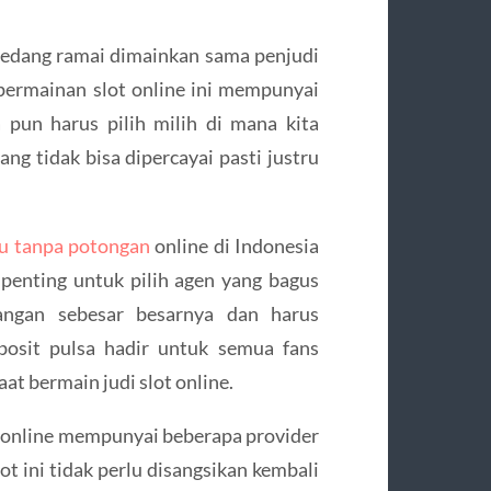
sedang ramai dimainkan sama penjudi
permainan slot online ini mempunyai
a pun harus pilih milih di mana kita
ang tidak bisa dipercayai pasti justru
bu tanpa potongan
online di Indonesia
penting untuk pilih agen yang bagus
angan sebesar besarnya dan harus
eposit pulsa hadir untuk semua fans
aat bermain judi slot online.
ot online mempunyai beberapa provider
ot ini tidak perlu disangsikan kembali