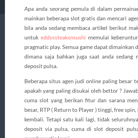
Apa anda seorang pemula di dalam permainan 
mainkan beberapa slot gratis dan mencari agen
bila anda sedang membaca artikel berikut maka
untuk
eddyssteaksnsushi
memulai keberuntung
pragmatic play. Semua game dapat dimainkan d
dimana saja bahkan juga saat anda sedang 
deposit pulsa.
Beberapa situs agen judi online paling besar t
apakah yang paling disukai oleh bettor ? Jawab
cuma slot yang berikan fitur dan sarana mena
besar, RTP ( Return to Player ) tinggi, free spi
kembali. Tetapi satu kali lagi, tidak seluruhn
deposit via pulsa, cuma di slot deposit puls