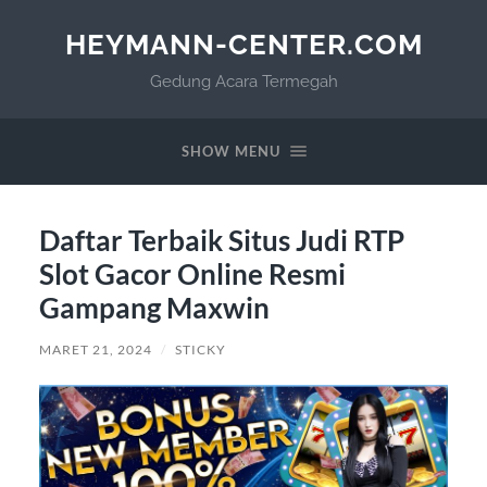
HEYMANN-CENTER.COM
Gedung Acara Termegah
SHOW MENU
Daftar Terbaik Situs Judi RTP
Slot Gacor Online Resmi
Gampang Maxwin
MARET 21, 2024
/
STICKY