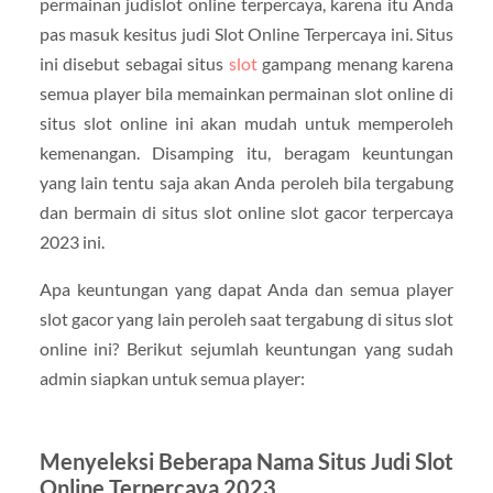
permainan judislot online terpercaya, karena itu Anda
pas masuk kesitus judi Slot Online Terpercaya ini. Situs
ini disebut sebagai situs
slot
gampang menang karena
semua player bila memainkan permainan slot online di
situs slot online ini akan mudah untuk memperoleh
kemenangan. Disamping itu, beragam keuntungan
yang lain tentu saja akan Anda peroleh bila tergabung
dan bermain di situs slot online slot gacor terpercaya
2023 ini.
Apa keuntungan yang dapat Anda dan semua player
slot gacor yang lain peroleh saat tergabung di situs slot
online ini? Berikut sejumlah keuntungan yang sudah
admin siapkan untuk semua player:
Menyeleksi Beberapa Nama Situs Judi Slot
Online Terpercaya 2023