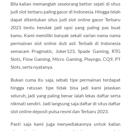
Bila kalian memanglah seseorang bettor sejati di situs
judi slot terbaru paling gacor di Indonesia. Hingga telah
dapat ditentukan situs judi slot online gacor Terbaru
2023 tentu hendak jadi opsi yang paling pas buat
kamu. Kami memiliki banyak sekali varian nama nama
permainan slot online duit asli Terbaik di Indonesia
semacam Pragmatic, Joker123, Spade Gaming, RTG
Slots, Flow Gaming, Micro Gaming, Playngo, CQ9, PT
Slots, serta nyatanya.
Bukan cuma itu saja, sebab tipe permainan terdapat
hingga ratusan tipe tidak bisa jadi kami jelaskan
seluruh, jadi yang paling benar ialah lekas daftar serta
nikmati sendiri. Jadi langsung saja daftar di situs daftar
slot online deposit pulsa resmi dan Terbaru 2023.
Pasti saja kami juga menyediakannya untuk kalian