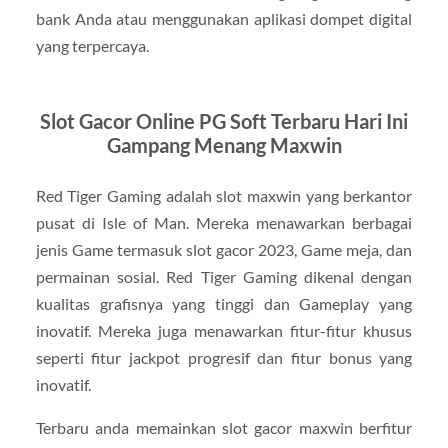
bank Anda atau menggunakan aplikasi dompet digital
yang terpercaya.
Slot Gacor Online PG Soft Terbaru Hari Ini
Gampang Menang Maxwin
Red Tiger Gaming adalah slot maxwin yang berkantor
pusat di Isle of Man. Mereka menawarkan berbagai
jenis Game termasuk slot gacor 2023, Game meja, dan
permainan sosial. Red Tiger Gaming dikenal dengan
kualitas grafisnya yang tinggi dan Gameplay yang
inovatif. Mereka juga menawarkan fitur-fitur khusus
seperti fitur jackpot progresif dan fitur bonus yang
inovatif.
Terbaru anda memainkan slot gacor maxwin berfitur