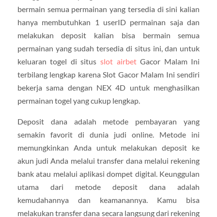
bermain semua permainan yang tersedia di sini kalian
hanya membutuhkan 1 userID permainan saja dan
melakukan deposit kalian bisa bermain semua
permainan yang sudah tersedia di situs ini, dan untuk
keluaran togel di situs
slot airbet
Gacor Malam Ini
terbilang lengkap karena Slot Gacor Malam Ini sendiri
bekerja sama dengan NEX 4D untuk menghasilkan
permainan togel yang cukup lengkap.
Deposit dana adalah metode pembayaran yang
semakin favorit di dunia judi online. Metode ini
memungkinkan Anda untuk melakukan deposit ke
akun judi Anda melalui transfer dana melalui rekening
bank atau melalui aplikasi dompet digital. Keunggulan
utama dari metode deposit dana adalah
kemudahannya dan keamanannya. Kamu bisa
melakukan transfer dana secara langsung dari rekening