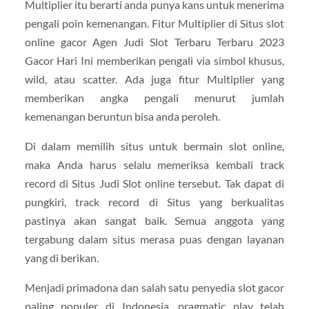
Multiplier itu berarti anda punya kans untuk menerima
pengali poin kemenangan. Fitur Multiplier di Situs slot
online gacor Agen Judi Slot Terbaru Terbaru 2023
Gacor Hari Ini memberikan pengali via simbol khusus,
wild, atau scatter. Ada juga fitur Multiplier yang
memberikan angka pengali menurut jumlah
kemenangan beruntun bisa anda peroleh.
Di dalam memilih situs untuk bermain slot online,
maka Anda harus selalu memeriksa kembali track
record di Situs Judi Slot online tersebut. Tak dapat di
pungkiri, track record di Situs yang berkualitas
pastinya akan sangat baik. Semua anggota yang
tergabung dalam situs merasa puas dengan layanan
yang di berikan.
Menjadi primadona dan salah satu penyedia slot gacor
paling populer di Indonesia, pragmatic play telah