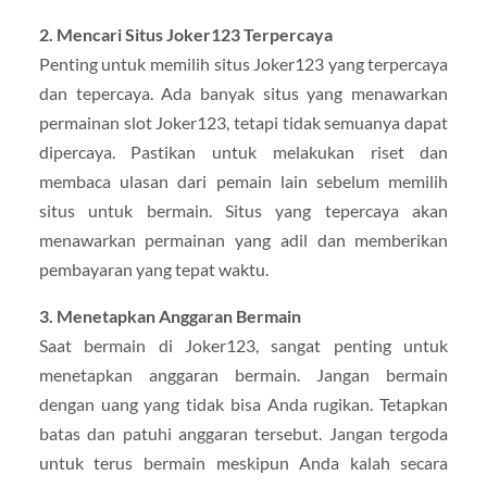
2. Mencari Situs Joker123 Terpercaya
Penting untuk memilih situs Joker123 yang terpercaya
dan tepercaya. Ada banyak situs yang menawarkan
permainan slot Joker123, tetapi tidak semuanya dapat
dipercaya. Pastikan untuk melakukan riset dan
membaca ulasan dari pemain lain sebelum memilih
situs untuk bermain. Situs yang tepercaya akan
menawarkan permainan yang adil dan memberikan
pembayaran yang tepat waktu.
3. Menetapkan Anggaran Bermain
Saat bermain di Joker123, sangat penting untuk
menetapkan anggaran bermain. Jangan bermain
dengan uang yang tidak bisa Anda rugikan. Tetapkan
batas dan patuhi anggaran tersebut. Jangan tergoda
untuk terus bermain meskipun Anda kalah secara