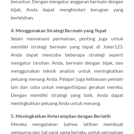
beruntun. Dengan mengatur anggaran bermain dengan
bijak, Anda dapat menghindari kerugian yang
berlebihan.
4. Menggunakan Strategi Bermain yang Tepat
Selain memahami permainan, penting juga untuk
memiliki strategi bermain yang tepat di Joker123.
Anda dapat mencoba beberapa strategi seperti
mengatur taruhan Anda, bermain dengan bijak, dan
menggunakan teknik analisis untuk meningkatkan
peluang menang Anda. Pelajari juga kebiasaan pemain
lain dan coba untuk mengantisipasi gerakan mereka.
Dengan memiliki strategi yang baik, Anda dapat
meningkatkan peluang Anda untuk menang.
5. Meningkatkan Keterampilan dengan Berlatih
Mereka mengatakan bahwa latihan membuat
sempurna dan hal yang sama berlaku untuk permainan