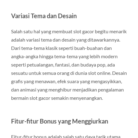
Variasi Tema dan Desain
Salah satu hal yang membuat slot gacor begitu menarik
adalah variasi tema dan desain yang ditawarkannya.
Dari tema-tema klasik seperti buah-buahan dan
angka-angka hingga tema-tema yang lebih modern
seperti petualangan, fantasi, dan budaya pop, ada
sesuatu untuk semua orang di dunia slot online. Desain
grafis yang menawan, efek suara yang mengasyikkan,
dan animasi yang menghibur menjadikan pengalaman
bermain slot gacor semakin menyenangkan.
Fitur-fitur Bonus yang Menggiurkan
Fitur-fitur bonus adalah salah satu daya tarik utama