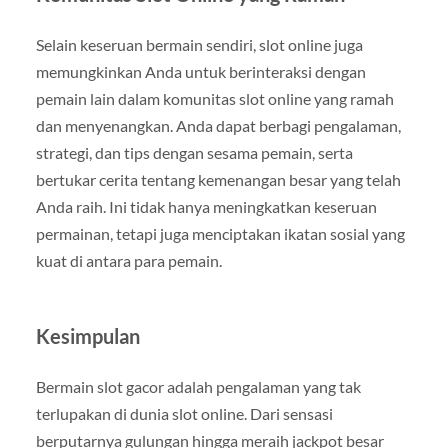
Selain keseruan bermain sendiri, slot online juga
memungkinkan Anda untuk berinteraksi dengan
pemain lain dalam komunitas slot online yang ramah
dan menyenangkan. Anda dapat berbagi pengalaman,
strategi, dan tips dengan sesama pemain, serta
bertukar cerita tentang kemenangan besar yang telah
Anda raih. Ini tidak hanya meningkatkan keseruan
permainan, tetapi juga menciptakan ikatan sosial yang
kuat di antara para pemain.
Kesimpulan
Bermain slot gacor adalah pengalaman yang tak
terlupakan di dunia slot online. Dari sensasi
berputarnya gulungan hingga meraih jackpot besar