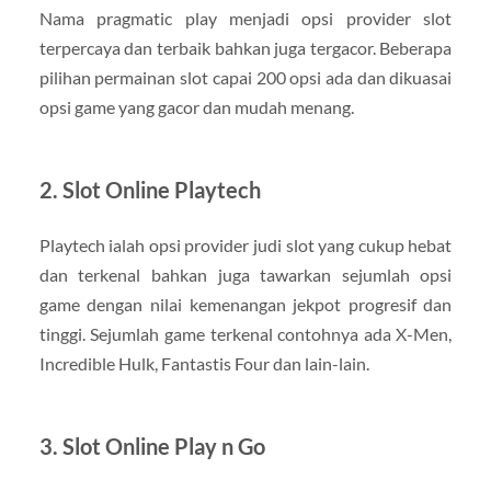
Nama pragmatic play menjadi opsi provider slot
terpercaya dan terbaik bahkan juga tergacor. Beberapa
pilihan permainan slot capai 200 opsi ada dan dikuasai
opsi game yang gacor dan mudah menang.
2. Slot Online Playtech
Playtech ialah opsi provider judi slot yang cukup hebat
dan terkenal bahkan juga tawarkan sejumlah opsi
game dengan nilai kemenangan jekpot progresif dan
tinggi. Sejumlah game terkenal contohnya ada X-Men,
Incredible Hulk, Fantastis Four dan lain-lain.
3. Slot Online Play n Go