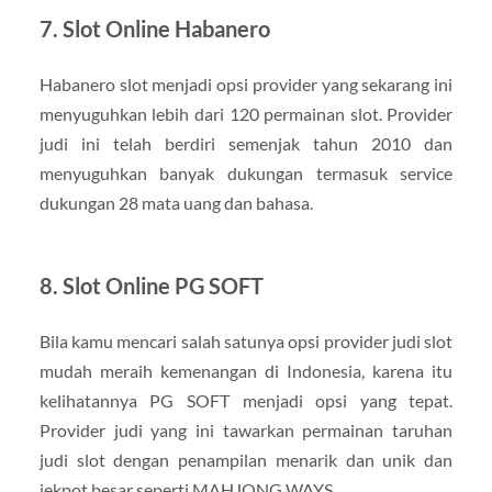
7. Slot Online Habanero
Habanero slot menjadi opsi provider yang sekarang ini
menyuguhkan lebih dari 120 permainan slot. Provider
judi ini telah berdiri semenjak tahun 2010 dan
menyuguhkan banyak dukungan termasuk service
dukungan 28 mata uang dan bahasa.
8. Slot Online PG SOFT
Bila kamu mencari salah satunya opsi provider judi slot
mudah meraih kemenangan di Indonesia, karena itu
kelihatannya PG SOFT menjadi opsi yang tepat.
Provider judi yang ini tawarkan permainan taruhan
judi slot dengan penampilan menarik dan unik dan
jekpot besar seperti MAHJONG WAYS.