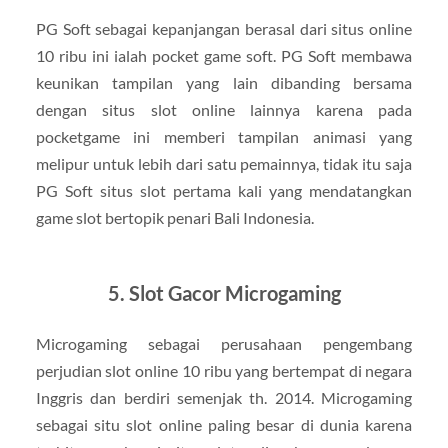
PG Soft sebagai kepanjangan berasal dari situs online
10 ribu ini ialah pocket game soft. PG Soft membawa
keunikan tampilan yang lain dibanding bersama
dengan situs slot online lainnya karena pada
pocketgame ini memberi tampilan animasi yang
melipur untuk lebih dari satu pemainnya, tidak itu saja
PG Soft situs slot pertama kali yang mendatangkan
game slot bertopik penari Bali Indonesia.
5. Slot Gacor Microgaming
Microgaming sebagai perusahaan pengembang
perjudian slot online 10 ribu yang bertempat di negara
Inggris dan berdiri semenjak th. 2014. Microgaming
sebagai situ slot online paling besar di dunia karena