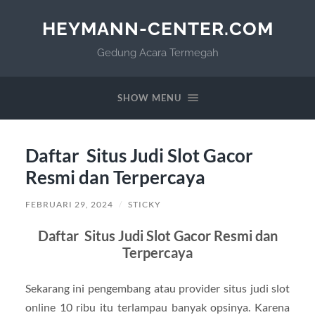
HEYMANN-CENTER.COM
Gedung Acara Termegah
SHOW MENU
Daftar Situs Judi Slot Gacor
Resmi dan Terpercaya
FEBRUARI 29, 2024
/
STICKY
Daftar Situs Judi Slot Gacor Resmi dan
Terpercaya
Sekarang ini pengembang atau provider situs judi slot
online 10 ribu itu terlampau banyak opsinya. Karena