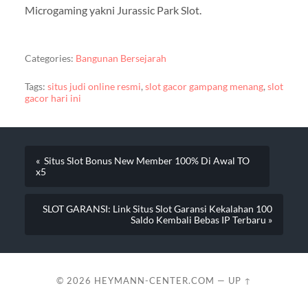
Microgaming yakni Jurassic Park Slot.
Categories:
Bangunan Bersejarah
Tags:
situs judi online resmi
,
slot gacor gampang menang
,
slot
gacor hari ini
« Situs Slot Bonus New Member 100% Di Awal TO
x5
SLOT GARANSI: Link Situs Slot Garansi Kekalahan 100
Saldo Kembali Bebas IP Terbaru »
© 2026
HEYMANN-CENTER.COM
—
UP ↑